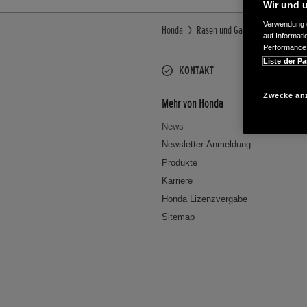
Wir und u
Verwendung g
Honda
Rasen und Garten
Honda erl
auf Informat
Performance 
Liste der Pa
KONTAKT
Zwecke an
Mehr von Honda
News
Newsletter-Anmeldung
Produkte
Karriere
Honda Lizenzvergabe
Sitemap