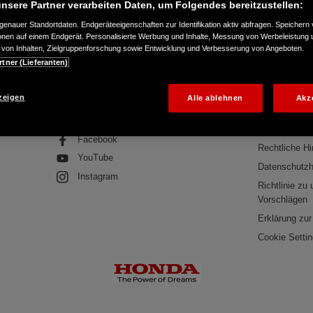
nsere Partner verarbeiten Daten, um Folgendes bereitzustellen:
enauer Standortdaten. Endgeräteeigenschaften zur Identifikation aktiv abfragen. Speichern 
eben
Presseservice
Power Equipment
Vielen Dank
ionen auf einem Endgerät. Personalisierte Werbung und Inhalte, Messung von Werbeleistung 
von Inhalten, Zielgruppenforschung sowie Entwicklung und Verbesserung von Angeboten.
rtner (Lieferanten)
ONLINESHOP
HÄNDLER
zeigen
Alle ablehnen
Akz
Folgen Sie uns auf
Rechtliche In
Impressum
Facebook
Rechtliche H
YouTube
Datenschutzh
Instagram
Richtlinie zu
Vorschlägen
Erklärung zur 
Cookie Setti