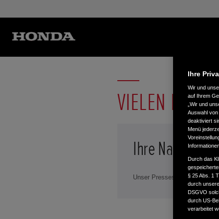
Ihre Priv
Wir und uns
VIELEN DANK
auf Ihrem Ge
„Wir und uns
Auswahl von 
deaktiviert s
Menü jederzei
Voreinstellun
Ihre Nachricht 
Informatione
Durch das Kl
gespeicherte
§ 25 Abs. 1 
Unser Presseservice wird Sie 
durch unsere 
DSGVO solche
durch US-Beh
verarbeitet 