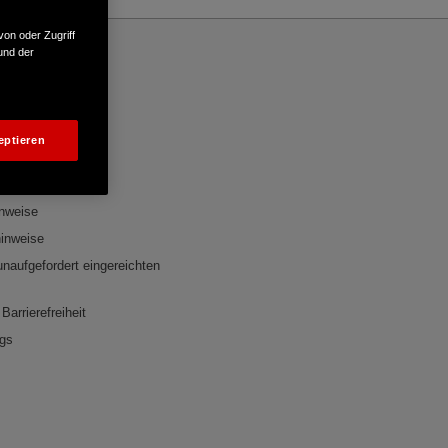
von oder Zugriff
und der
SUCHE
eptieren
formationen
inweise
inweise
 unaufgefordert eingereichten
Barrierefreiheit
ngs