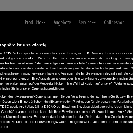
Produkte
Angebote
Service
Onlineshop
atsphäre ist uns wichtig
ere
1015
Partner speichern personenbezogene Daten, wie z. B. Browsing-Daten oder eindeu
rät und greifen darauf zu . Wenn Sie Akzeptieren auswählen, können die Tracking-Technologi
ere Partner verarbeiten Daten, um Folgendes bereitzustellen“ genannten Zwecke unterstütze
Alle ablehnen oder durch Widerruf Ihrer Einwilligung werden diese Technologien deaktiviert.
ind, erscheinen möglicherweise Inhalte und Anzeigen, die für Sie weniger relevant sind. Sie k
t erneut aufrufen, um Ihre Auswahl zu ändern oder Ihre Einwilligung zu widerrufen, indem Sie
gen verwalten unten auf der Webseite klicken. Ihre Wahl wirkt sich auf unsere/n Website aus
wurde erfolgreich versendet.
n finden Sie in unserer Datenschutzerklärung.
icken des „Akzeptieren“-Buttons stimmen Sie der Verarbeitung der auf Ihrem Gerät bzw. Ihre
n Daten wie z.B. persönlichen Identifikatoren oder IP-Adressen für die benannten Verarbei
TTDSG sowie Art. 6 Abs. 1 lit. a DSGVO zu. Beachten Sie, dass dabei auch eine Übermittlung
in Kürze kontaktieren.
Geschäftspartner erfolgen kann. Mit Ihrer Einwilligung stimmen Sie zugleich gem. Art.49 Abs.1
n Übermittlungen zu. Es besteht dabei insbesondere das Risiko, dass Ihre Cookie-bezog
örden, zu Kontroll- und Überwachungszwecke, möglicherweise auch ohne Rechtsbehelfsmö
werden.