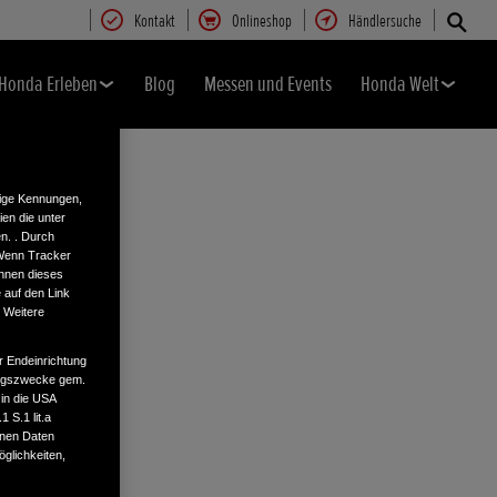
Kontakt
Onlineshop
Händlersuche
Honda Erleben
Blog
Messen und Events
Honda Welt
tige Kennungen,
en die unter
n. . Durch
 Wenn Tracker
önnen dieses
 auf den Link
. Weitere
r Endeinrichtung
tungszwecke gem.
 in die USA
 S.1 lit.a
enen Daten
glichkeiten,