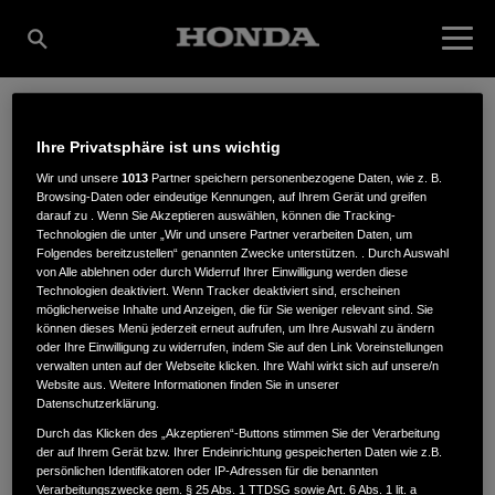
WOLFSHOLZER
Ihre Privatsphäre ist uns wichtig
Wir und unsere
1013
Partner speichern personenbezogene Daten, wie z. B.
Browsing-Daten oder eindeutige Kennungen, auf Ihrem Gerät und greifen
darauf zu . Wenn Sie Akzeptieren auswählen, können die Tracking-
MASCHINEN &
Technologien die unter „Wir und unsere Partner verarbeiten Daten, um
Folgendes bereitzustellen“ genannten Zwecke unterstützen. . Durch Auswahl
von Alle ablehnen oder durch Widerruf Ihrer Einwilligung werden diese
Technologien deaktiviert. Wenn Tracker deaktiviert sind, erscheinen
GERÄTE GMBH
möglicherweise Inhalte und Anzeigen, die für Sie weniger relevant sind. Sie
können dieses Menü jederzeit erneut aufrufen, um Ihre Auswahl zu ändern
oder Ihre Einwilligung zu widerrufen, indem Sie auf den Link Voreinstellungen
verwalten unten auf der Webseite klicken. Ihre Wahl wirkt sich auf unsere/n
Website aus. Weitere Informationen finden Sie in unserer
Wolfsholz 2
,
38855
,
Wernigerode
Datenschutzerklärung.
Durch das Klicken des „Akzeptieren“-Buttons stimmen Sie der Verarbeitung
der auf Ihrem Gerät bzw. Ihrer Endeinrichtung gespeicherten Daten wie z.B.
persönlichen Identifikatoren oder IP-Adressen für die benannten
Verarbeitungszwecke gem. § 25 Abs. 1 TTDSG sowie Art. 6 Abs. 1 lit. a