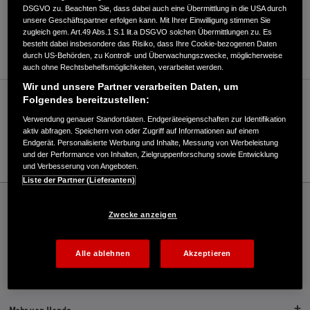
DSGVO zu. Beachten Sie, dass dabei auch eine Übermittlung in die USA durch
unsere Geschäftspartner erfolgen kann. Mit Ihrer Einwilligung stimmen Sie
ANFAHRTSBESCHREIBUNG ANFORDERN
zugleich gem. Art.49 Abs.1 S.1 lit.a DSGVO solchen Übermittlungen zu. Es
WEBSITE
besteht dabei insbesondere das Risiko, dass Ihre Cookie-bezogenen Daten
durch US-Behörden, zu Kontroll- und Überwachungszwecke, möglicherweise
auch ohne Rechtsbehelfsmöglichkeiten, verarbeitet werden.
Wir und unsere Partner verarbeiten Daten, um
Folgendes bereitzustellen:
Verkauf / Kundendienst
Verwendung genauer Standortdaten. Endgeräteeigenschaften zur Identifikation
aktiv abfragen. Speichern von oder Zugriff auf Informationen auf einem
Endgerät. Personalisierte Werbung und Inhalte, Messung von Werbeleistung
03943/55336
und der Performance von Inhalten, Zielgruppenforschung sowie Entwicklung
und Verbesserung von Angeboten.
Liste der Partner (Lieferanten)
Honda
Rasen und Garten
Wolfsholzer Maschinen & Geräte GmbH - Garten – Honda - HONDA Deutschland
Zwecke anzeigen
Offizielle Website | The Power of Dreams
Alle ablehnen
Akzeptieren
Kontakt
Onlineshop
Händlersuche