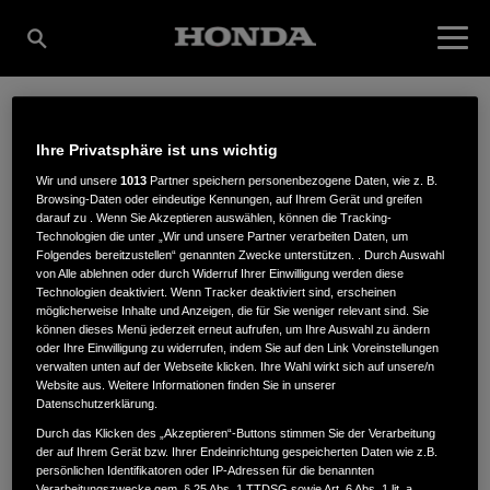
FAHRRÄDER-FORST-
Ihre Privatsphäre ist uns wichtig
Wir und unsere
1013
Partner speichern personenbezogene Daten, wie z. B.
Browsing-Daten oder eindeutige Kennungen, auf Ihrem Gerät und greifen
GARTENTECHNIK,
darauf zu . Wenn Sie Akzeptieren auswählen, können die Tracking-
Technologien die unter „Wir und unsere Partner verarbeiten Daten, um
Folgendes bereitzustellen“ genannten Zwecke unterstützen. . Durch Auswahl
von Alle ablehnen oder durch Widerruf Ihrer Einwilligung werden diese
Technologien deaktiviert. Wenn Tracker deaktiviert sind, erscheinen
INH. DENNY SCHULT
möglicherweise Inhalte und Anzeigen, die für Sie weniger relevant sind. Sie
können dieses Menü jederzeit erneut aufrufen, um Ihre Auswahl zu ändern
oder Ihre Einwilligung zu widerrufen, indem Sie auf den Link Voreinstellungen
verwalten unten auf der Webseite klicken. Ihre Wahl wirkt sich auf unsere/n
Website aus. Weitere Informationen finden Sie in unserer
Friedrich-Ludwig-Str. 26a
,
19309
,
Lenzen / Elbe
Datenschutzerklärung.
Durch das Klicken des „Akzeptieren“-Buttons stimmen Sie der Verarbeitung
der auf Ihrem Gerät bzw. Ihrer Endeinrichtung gespeicherten Daten wie z.B.
persönlichen Identifikatoren oder IP-Adressen für die benannten
Verarbeitungszwecke gem. § 25 Abs. 1 TTDSG sowie Art. 6 Abs. 1 lit. a