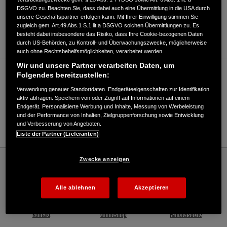
DSGVO zu. Beachten Sie, dass dabei auch eine Übermittlung in die USA durch
ANFAHRTSBESCHREIBUNG ANFORDERN
unsere Geschäftspartner erfolgen kann. Mit Ihrer Einwilligung stimmen Sie
zugleich gem. Art.49 Abs.1 S.1 lit.a DSGVO solchen Übermittlungen zu. Es
WEBSITE
besteht dabei insbesondere das Risiko, dass Ihre Cookie-bezogenen Daten
durch US-Behörden, zu Kontroll- und Überwachungszwecke, möglicherweise
auch ohne Rechtsbehelfsmöglichkeiten, verarbeitet werden.
Wir und unsere Partner verarbeiten Daten, um
Verkauf / Kundendienst
Folgendes bereitzustellen:
Verwendung genauer Standortdaten. Endgeräteeigenschaften zur Identifikation
aktiv abfragen. Speichern von oder Zugriff auf Informationen auf einem
Endgerät. Personalisierte Werbung und Inhalte, Messung von Werbeleistung
038792/7516
und der Performance von Inhalten, Zielgruppenforschung sowie Entwicklung
und Verbesserung von Angeboten.
E-Mail
Liste der Partner (Lieferanten)
Honda
Rasen und Garten
Zwecke anzeigen
Fahrräder-Forst-Gartentechnik, Inh. Denny Schult - Rasen und Garten – Honda -
HONDA Deutschland Offizielle Website | The Power of Dreams
Alle ablehnen
Akzeptieren
Kontakt
Onlineshop
Händlersuche