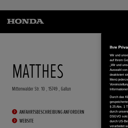
Ihre Priv
Wir und uns
auf Ihrem Ge
MATTHES
„Wir und uns
Auswahl von 
deaktiviert s
Menü jederzei
Voreinstellun
Mittenwalder Str. 10
,
15749
,
Gallun
Informatione
Durch das Kl
gespeicherte
§ 25 Abs. 1 
ANFAHRTSBESCHREIBUNG ANFORDERN
durch unsere 
DSGVO solche
WEBSITE
durch US-Beh
verarbeitet 