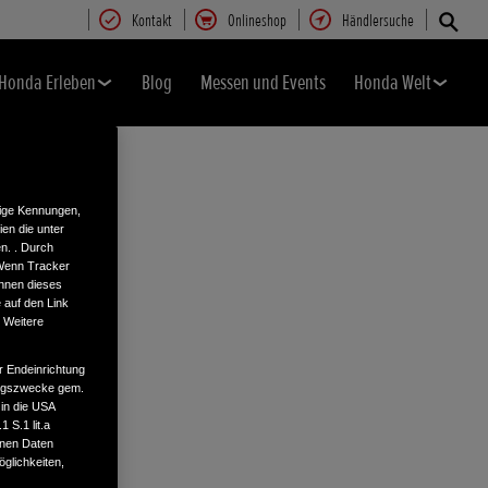
Kontakt
Onlineshop
Händlersuche
Honda Erleben
Blog
Messen und Events
Honda Welt
tige Kennungen,
en die unter
n. . Durch
 Wenn Tracker
önnen dieses
 auf den Link
. Weitere
r Endeinrichtung
tungszwecke gem.
 in die USA
 S.1 lit.a
enen Daten
glichkeiten,