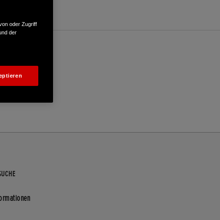
von oder Zugriff
und der
eptieren
SUCHE
formationen