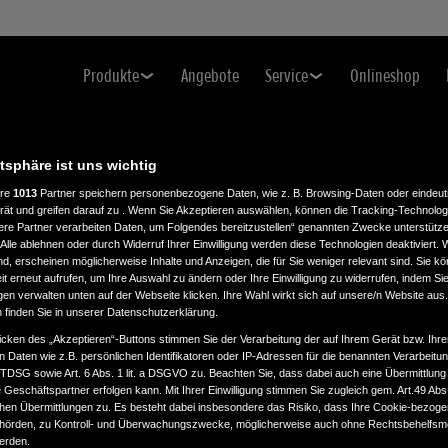
Produkte
Angebote
Service
Onlineshop
atsphäre ist uns wichtig
ere
1013
Partner speichern personenbezogene Daten, wie z. B. Browsing-Daten oder eindeu
rät und greifen darauf zu . Wenn Sie Akzeptieren auswählen, können die Tracking-Technologi
ere Partner verarbeiten Daten, um Folgendes bereitzustellen“ genannten Zwecke unterstütze
Alle ablehnen oder durch Widerruf Ihrer Einwilligung werden diese Technologien deaktiviert.
ind, erscheinen möglicherweise Inhalte und Anzeigen, die für Sie weniger relevant sind. Sie k
t erneut aufrufen, um Ihre Auswahl zu ändern oder Ihre Einwilligung zu widerrufen, indem Sie
gen verwalten unten auf der Webseite klicken. Ihre Wahl wirkt sich auf unsere/n Website aus
n finden Sie in unserer Datenschutzerklärung.
icken des „Akzeptieren“-Buttons stimmen Sie der Verarbeitung der auf Ihrem Gerät bzw. Ihre
n Daten wie z.B. persönlichen Identifikatoren oder IP-Adressen für die benannten Verarbei
TTDSG sowie Art. 6 Abs. 1 lit. a DSGVO zu. Beachten Sie, dass dabei auch eine Übermittlung
Geschäftspartner erfolgen kann. Mit Ihrer Einwilligung stimmen Sie zugleich gem. Art.49 Abs.1
n Übermittlungen zu. Es besteht dabei insbesondere das Risiko, dass Ihre Cookie-bezog
örden, zu Kontroll- und Überwachungszwecke, möglicherweise auch ohne Rechtsbehelfsmö
werden.