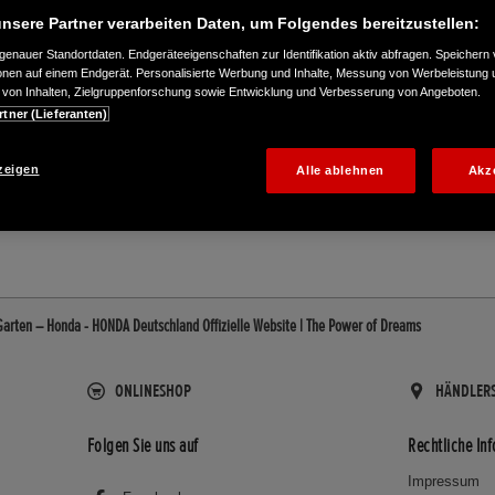
nsere Partner verarbeiten Daten, um Folgendes bereitzustellen:
enauer Standortdaten. Endgeräteeigenschaften zur Identifikation aktiv abfragen. Speichern 
ionen auf einem Endgerät. Personalisierte Werbung und Inhalte, Messung von Werbeleistung 
von Inhalten, Zielgruppenforschung sowie Entwicklung und Verbesserung von Angeboten.
rtner (Lieferanten)
62513
zeigen
Alle ablehnen
Akz
Garten – Honda - HONDA Deutschland Offizielle Website | The Power of Dreams
ONLINESHOP
HÄNDLER
Folgen Sie uns auf
Rechtliche In
Impressum