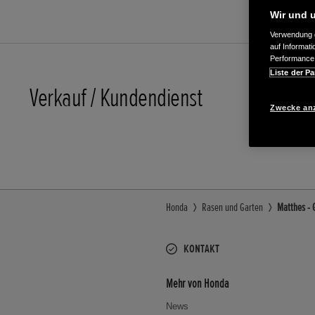
Wir und u
Verwendung g
auf Informat
Performance 
Liste der Pa
Verkauf / Kundendienst
033764/
Zwecke an
E-Mail
Honda
Rasen und Garten
Matthes - 
KONTAKT
Mehr von Honda
News