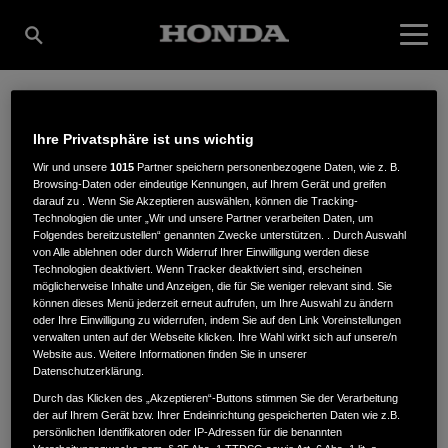
FORST-, GARTEN- &
Ihre Privatsphäre ist uns wichtig
Wir und unsere
1015
Partner speichern personenbezogene Daten, wie z. B.
Browsing-Daten oder eindeutige Kennungen, auf Ihrem Gerät und greifen
KOMMUNALTECHNIK
darauf zu . Wenn Sie Akzeptieren auswählen, können die Tracking-
Technologien die unter „Wir und unsere Partner verarbeiten Daten, um
Folgendes bereitzustellen“ genannten Zwecke unterstützen. . Durch Auswahl
von Alle ablehnen oder durch Widerruf Ihrer Einwilligung werden diese
TH. MITTELBACH,
Technologien deaktiviert. Wenn Tracker deaktiviert sind, erscheinen
möglicherweise Inhalte und Anzeigen, die für Sie weniger relevant sind. Sie
können dieses Menü jederzeit erneut aufrufen, um Ihre Auswahl zu ändern
oder Ihre Einwilligung zu widerrufen, indem Sie auf den Link Voreinstellungen
verwalten unten auf der Webseite klicken. Ihre Wahl wirkt sich auf unsere/n
INH. UTA MITTELBACH
Website aus. Weitere Informationen finden Sie in unserer
Datenschutzerklärung.
Durch das Klicken des „Akzeptieren“-Buttons stimmen Sie der Verarbeitung
der auf Ihrem Gerät bzw. Ihrer Endeinrichtung gespeicherten Daten wie z.B.
In den Folgen 23
,
98693
,
Ilmenau
persönlichen Identifikatoren oder IP-Adressen für die benannten