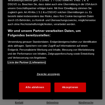
Verarbeitungszwecke gem. § 25 Abs. 1 TTDSG sowie Art. 6 Abs. 1 lit. a
DSGVO zu. Beachten Sie, dass dabei auch eine Übermittlung in die USA durch
unsere Geschäftspartner erfolgen kann. Mit Ihrer Einwilligung stimmen Sie
zugleich gem. Art.49 Abs.1 S.1 lit.a DSGVO solchen Übermittlungen zu. Es
besteht dabei insbesondere das Risiko, dass Ihre Cookie-bezogenen Daten
durch US-Behörden, zu Kontroll- und Überwachungszwecke, möglicherweise
ANFAHRTSBESCHREIBUNG ANFORDERN
auch ohne Rechtsbehelfsmöglichkeiten, verarbeitet werden.
Wir und unsere Partner verarbeiten Daten, um
Folgendes bereitzustellen:
Verwendung genauer Standortdaten. Endgeräteeigenschaften zur Identifikation
Verkauf / Kundendienst
aktiv abfragen. Speichern von oder Zugriff auf Informationen auf einem
Endgerät. Personalisierte Werbung und Inhalte, Messung von Werbeleistung
und der Performance von Inhalten, Zielgruppenforschung sowie Entwicklung
und Verbesserung von Angeboten.
03677/812508
Liste der Partner (Lieferanten)
Zwecke anzeigen
Honda
Rasen und Garten
Forst-, Garten- & Kommunaltechnik Th. Mittelbach, Inh. Uta Mittelbach - Rasen und
Garten – Honda - HONDA Deutschland Offizielle Website | The Power of Dreams
Alle ablehnen
Akzeptieren
Kontakt
Onlineshop
Händlersuche