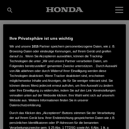
FORST- UND
Ihre Privatsphäre ist uns wichtig
Wir und unsere
1015
Partner speichern personenbezogene Daten, wie z. B.
Browsing-Daten oder eindeutige Kennungen, auf Ihrem Gerät und greifen
darauf zu . Wenn Sie Akzeptieren auswählen, können die Tracking-
GARTENTECHNIK
Technologien die unter „Wir und unsere Partner verarbeiten Daten, um
Folgendes bereitzustellen“ genannten Zwecke unterstützen. . Durch Auswahl
von Alle ablehnen oder durch Widerruf Ihrer Einwilligung werden diese
Technologien deaktiviert. Wenn Tracker deaktiviert sind, erscheinen
GMBH
möglicherweise Inhalte und Anzeigen, die für Sie weniger relevant sind. Sie
können dieses Menü jederzeit erneut aufrufen, um Ihre Auswahl zu ändern
oder Ihre Einwilligung zu widerrufen, indem Sie auf den Link Voreinstellungen
verwalten unten auf der Webseite klicken. Ihre Wahl wirkt sich auf unsere/n
Website aus. Weitere Informationen finden Sie in unserer
Neubrander Chaussee 2
,
17348
,
Woldegk
Datenschutzerklärung.
Durch das Klicken des „Akzeptieren“-Buttons stimmen Sie der Verarbeitung
der auf Ihrem Gerät bzw. Ihrer Endeinrichtung gespeicherten Daten wie z.B.
persönlichen Identifikatoren oder IP-Adressen für die benannten
Verarbeitungszwecke gem. § 25 Abs. 1 TTDSG sowie Art. 6 Abs. 1 lit. a