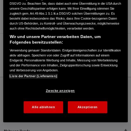
DSGVO zu. Beachten Sie, dass dabei auch eine Übermittlung in die USA durch
unsere Geschäftspartner erfolgen kann. Mit Ihrer Einwilligung stimmen Sie
ANFAHRTSBESCHREIBUNG ANFORDERN
zugleich gem. Art.49 Abs.1 S.1 lit.a DSGVO solchen Übermittlungen zu. Es
WEBSITE
besteht dabei insbesondere das Risiko, dass Ihre Cookie-bezogenen Daten
durch US-Behörden, zu Kontroll- und Überwachungszwecke, möglicherweise
auch ohne Rechtsbehelfsmöglichkeiten, verarbeitet werden.
Wir und unsere Partner verarbeiten Daten, um
Folgendes bereitzustellen:
Verkauf / Kundendienst
Verwendung genauer Standortdaten. Endgeräteeigenschaften zur Identifikation
aktiv abfragen. Speichern von oder Zugriff auf Informationen auf einem
Endgerät. Personalisierte Werbung und Inhalte, Messung von Werbeleistung
Tel: 03963/210259;
und der Performance von Inhalten, Zielgruppenforschung sowie Entwicklung
und Verbesserung von Angeboten.
Liste der Partner (Lieferanten)
Honda
Rasen und Garten
Forst und Gartentechnik GmbH Müller Laas - Rasen und Garten – Honda - HONDA
Zwecke anzeigen
Deutschland Offizielle Website | The Power of Dreams
Alle ablehnen
Akzeptieren
Kontakt
Onlineshop
Händlersuche