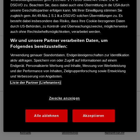
DSGVO zu. Beachten Sie, dass dabei auch eine Übermittlung in die USA durch
ANFAHRTSBESCHREIBUNG ANFORDERN
unsere Geschäftspartner erfolgen kann. Mit Ihrer Einwilligung stimmen Sie
zugleich gem. Art.49 Abs.1 S.1 lit.a DSGVO solchen Übermittlungen zu. Es
WEBSITE
besteht dabei insbesondere das Risiko, dass Ihre Cookie-bezogenen Daten
durch US-Behörden, zu Kontroll- und Überwachungszwecke, möglicherweise
auch ohne Rechtsbehelfsmöglichkeiten, verarbeitet werden.
Wir und unsere Partner verarbeiten Daten, um
Verkauf / Kundendienst
Folgendes bereitzustellen:
Verwendung genauer Standortdaten. Endgeräteeigenschaften zur Identifikation
aktiv abfragen. Speichern von oder Zugriff auf Informationen auf einem
Endgerät. Personalisierte Werbung und Inhalte, Messung von Werbeleistung
03744-18848-0
und der Performance von Inhalten, Zielgruppenforschung sowie Entwicklung
und Verbesserung von Angeboten.
E-Mail
Liste der Partner (Lieferanten)
Honda
Rasen und Garten
Zwecke anzeigen
Motorgeräte Auerbach Inh. Heiko Müller - Garten – Honda - HONDA Deutschland
Offizielle Website | The Power of Dreams
Alle ablehnen
Akzeptieren
Kontakt
Onlineshop
Händlersuche