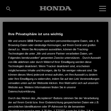
MOTORGERÄTE
Ihre Privatsphäre ist uns wichtig
Wir und unsere
1015
Partner speichern personenbezogene Daten, wie z. B.
Browsing-Daten oder eindeutige Kennungen, auf Ihrem Gerät und greifen
AUERBACH INH.
darauf zu . Wenn Sie Akzeptieren auswählen, können die Tracking-
Technologien die unter „Wir und unsere Partner verarbeiten Daten, um
Folgendes bereitzustellen“ genannten Zwecke unterstützen. . Durch Auswahl
von Alle ablehnen oder durch Widerruf Ihrer Einwilligung werden diese
Technologien deaktiviert. Wenn Tracker deaktiviert sind, erscheinen
HEIKO MÜLLER
möglicherweise Inhalte und Anzeigen, die für Sie weniger relevant sind. Sie
können dieses Menü jederzeit erneut aufrufen, um Ihre Auswahl zu ändern
oder Ihre Einwilligung zu widerrufen, indem Sie auf den Link Voreinstellungen
verwalten unten auf der Webseite klicken. Ihre Wahl wirkt sich auf unsere/n
Website aus. Weitere Informationen finden Sie in unserer
Obere Bahnhofstraße 9-11
,
08209
,
Auerbach
Datenschutzerklärung.
Durch das Klicken des „Akzeptieren“-Buttons stimmen Sie der Verarbeitung
der auf Ihrem Gerät bzw. Ihrer Endeinrichtung gespeicherten Daten wie z.B.
persönlichen Identifikatoren oder IP-Adressen für die benannten
Verarbeitungszwecke gem. § 25 Abs. 1 TTDSG sowie Art. 6 Abs. 1 lit. a