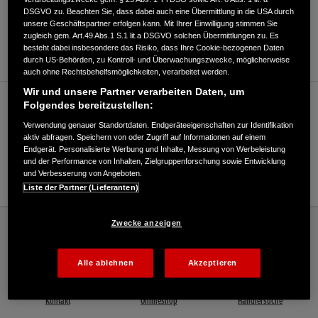
DSGVO zu. Beachten Sie, dass dabei auch eine Übermittlung in die USA durch
ANFAHRTSBESCHREIBUNG ANFORDERN
unsere Geschäftspartner erfolgen kann. Mit Ihrer Einwilligung stimmen Sie
zugleich gem. Art.49 Abs.1 S.1 lit.a DSGVO solchen Übermittlungen zu. Es
WEBSITE
besteht dabei insbesondere das Risiko, dass Ihre Cookie-bezogenen Daten
durch US-Behörden, zu Kontroll- und Überwachungszwecke, möglicherweise
auch ohne Rechtsbehelfsmöglichkeiten, verarbeitet werden.
Wir und unsere Partner verarbeiten Daten, um
Verkauf / Kundendienst
Folgendes bereitzustellen:
Verwendung genauer Standortdaten. Endgeräteeigenschaften zur Identifikation
aktiv abfragen. Speichern von oder Zugriff auf Informationen auf einem
Endgerät. Personalisierte Werbung und Inhalte, Messung von Werbeleistung
03331/26380
und der Performance von Inhalten, Zielgruppenforschung sowie Entwicklung
und Verbesserung von Angeboten.
E-Mail
Liste der Partner (Lieferanten)
Honda
Rasen und Garten
Zwecke anzeigen
BLT Brandenburger Landtechnik GmbH - Rasen und Garten – Honda - HONDA
Deutschland Offizielle Website | The Power of Dreams
Alle ablehnen
Akzeptieren
Kontakt
Onlineshop
Händlersuche