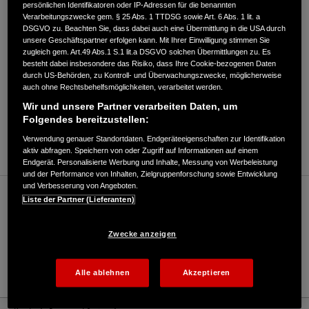
persönlichen Identifikatoren oder IP-Adressen für die benannten
Verarbeitungszwecke gem. § 25 Abs. 1 TTDSG sowie Art. 6 Abs. 1 lit. a
DSGVO zu. Beachten Sie, dass dabei auch eine Übermittlung in die USA durch
BUSKOWER WEG 16
,
16816
,
Neuruppin
unsere Geschäftspartner erfolgen kann. Mit Ihrer Einwilligung stimmen Sie
zugleich gem. Art.49 Abs.1 S.1 lit.a DSGVO solchen Übermittlungen zu. Es
besteht dabei insbesondere das Risiko, dass Ihre Cookie-bezogenen Daten
durch US-Behörden, zu Kontroll- und Überwachungszwecke, möglicherweise
auch ohne Rechtsbehelfsmöglichkeiten, verarbeitet werden.
Wir und unsere Partner verarbeiten Daten, um
Folgendes bereitzustellen:
ANFAHRTSBESCHREIBUNG ANFORDERN
WEBSITE
Verwendung genauer Standortdaten. Endgeräteeigenschaften zur Identifikation
aktiv abfragen. Speichern von oder Zugriff auf Informationen auf einem
Endgerät. Personalisierte Werbung und Inhalte, Messung von Werbeleistung
und der Performance von Inhalten, Zielgruppenforschung sowie Entwicklung
und Verbesserung von Angeboten.
Verkauf / Kundendienst
Liste der Partner (Lieferanten)
Zwecke anzeigen
03391/5590
E-Mail
Alle ablehnen
Akzeptieren