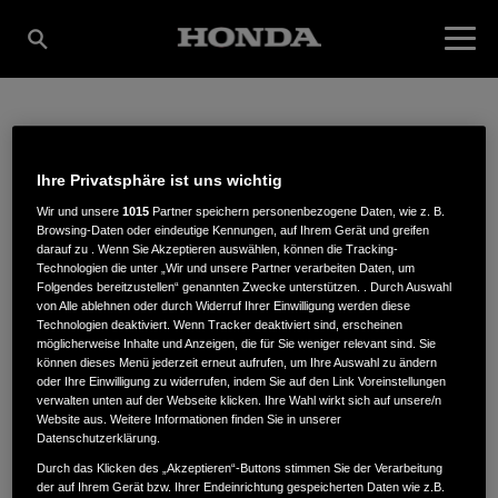
MOTORGERÄTE UND
Ihre Privatsphäre ist uns wichtig
Wir und unsere
1015
Partner speichern personenbezogene Daten, wie z. B.
LANDTECHNIK KLEINE
Browsing-Daten oder eindeutige Kennungen, auf Ihrem Gerät und greifen
darauf zu . Wenn Sie Akzeptieren auswählen, können die Tracking-
Technologien die unter „Wir und unsere Partner verarbeiten Daten, um
Folgendes bereitzustellen“ genannten Zwecke unterstützen. . Durch Auswahl
& DEUTSCHMANN
von Alle ablehnen oder durch Widerruf Ihrer Einwilligung werden diese
Technologien deaktiviert. Wenn Tracker deaktiviert sind, erscheinen
möglicherweise Inhalte und Anzeigen, die für Sie weniger relevant sind. Sie
können dieses Menü jederzeit erneut aufrufen, um Ihre Auswahl zu ändern
INH. STEPHANIE
oder Ihre Einwilligung zu widerrufen, indem Sie auf den Link Voreinstellungen
verwalten unten auf der Webseite klicken. Ihre Wahl wirkt sich auf unsere/n
Website aus. Weitere Informationen finden Sie in unserer
Datenschutzerklärung.
DEUTSCHMANN
Durch das Klicken des „Akzeptieren“-Buttons stimmen Sie der Verarbeitung
der auf Ihrem Gerät bzw. Ihrer Endeinrichtung gespeicherten Daten wie z.B.