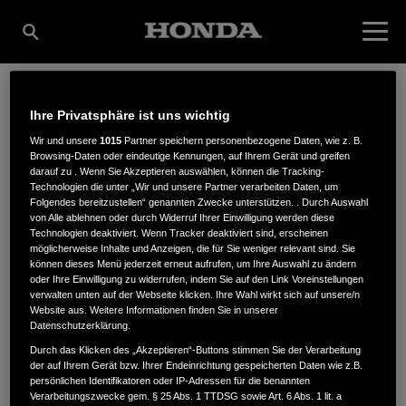
Ihre Privatsphäre ist uns wichtig
HARTMANN
Wir und unsere
1015
Partner speichern personenbezogene Daten, wie z. B.
Browsing-Daten oder eindeutige Kennungen, auf Ihrem Gerät und greifen
darauf zu . Wenn Sie Akzeptieren auswählen, können die Tracking-
BAUMASCHINEN
Technologien die unter „Wir und unsere Partner verarbeiten Daten, um
Folgendes bereitzustellen“ genannten Zwecke unterstützen. . Durch Auswahl
von Alle ablehnen oder durch Widerruf Ihrer Einwilligung werden diese
Technologien deaktiviert. Wenn Tracker deaktiviert sind, erscheinen
möglicherweise Inhalte und Anzeigen, die für Sie weniger relevant sind. Sie
Dorfstraße 1
,
19075
,
Holthusen
können dieses Menü jederzeit erneut aufrufen, um Ihre Auswahl zu ändern
oder Ihre Einwilligung zu widerrufen, indem Sie auf den Link Voreinstellungen
verwalten unten auf der Webseite klicken. Ihre Wahl wirkt sich auf unsere/n
Website aus. Weitere Informationen finden Sie in unserer
Datenschutzerklärung.
Durch das Klicken des „Akzeptieren“-Buttons stimmen Sie der Verarbeitung
der auf Ihrem Gerät bzw. Ihrer Endeinrichtung gespeicherten Daten wie z.B.
ANFAHRTSBESCHREIBUNG ANFORDERN
persönlichen Identifikatoren oder IP-Adressen für die benannten
WEBSITE
Verarbeitungszwecke gem. § 25 Abs. 1 TTDSG sowie Art. 6 Abs. 1 lit. a