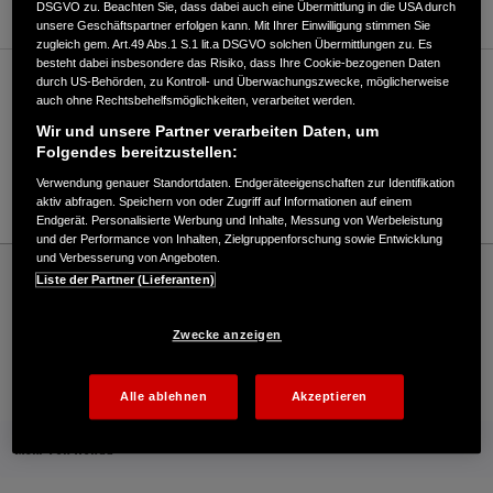
DSGVO zu. Beachten Sie, dass dabei auch eine Übermittlung in die USA durch
unsere Geschäftspartner erfolgen kann. Mit Ihrer Einwilligung stimmen Sie
zugleich gem. Art.49 Abs.1 S.1 lit.a DSGVO solchen Übermittlungen zu. Es
besteht dabei insbesondere das Risiko, dass Ihre Cookie-bezogenen Daten
durch US-Behörden, zu Kontroll- und Überwachungszwecke, möglicherweise
Verkauf / Kundendienst
auch ohne Rechtsbehelfsmöglichkeiten, verarbeitet werden.
Wir und unsere Partner verarbeiten Daten, um
Folgendes bereitzustellen:
03865/8210
Verwendung genauer Standortdaten. Endgeräteeigenschaften zur Identifikation
E-Mail
aktiv abfragen. Speichern von oder Zugriff auf Informationen auf einem
Endgerät. Personalisierte Werbung und Inhalte, Messung von Werbeleistung
und der Performance von Inhalten, Zielgruppenforschung sowie Entwicklung
und Verbesserung von Angeboten.
Honda
Rasen und Garten
Liste der Partner (Lieferanten)
Hartmann Baumaschinen - Garten – Honda - HONDA Deutschland Offizielle Website
| The Power of Dreams
Zwecke anzeigen
Kontakt
Onlineshop
Händlersuche
Alle ablehnen
Akzeptieren
Mehr von Honda