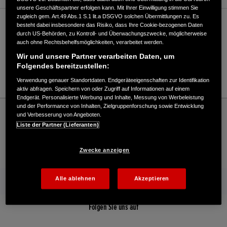
unsere Geschäftspartner erfolgen kann. Mit Ihrer Einwilligung stimmen Sie
zugleich gem. Art.49 Abs.1 S.1 lit.a DSGVO solchen Übermittlungen zu. Es
Verkauf / Kundendienst
besteht dabei insbesondere das Risiko, dass Ihre Cookie-bezogenen Daten
durch US-Behörden, zu Kontroll- und Überwachungszwecke, möglicherweise
auch ohne Rechtsbehelfsmöglichkeiten, verarbeitet werden.
Wir und unsere Partner verarbeiten Daten, um
03636/703609
Folgendes bereitzustellen:
E-Mail
Verwendung genauer Standortdaten. Endgeräteeigenschaften zur Identifikation
aktiv abfragen. Speichern von oder Zugriff auf Informationen auf einem
Endgerät. Personalisierte Werbung und Inhalte, Messung von Werbeleistung
und der Performance von Inhalten, Zielgruppenforschung sowie Entwicklung
Honda
Rasen und Garten
und Verbesserung von Angeboten.
Greußener Bau- u. Gartenmarkt GmbH - Garten – Honda - Willkommen bei Honda
Liste der Partner (Lieferanten)
Zwecke anzeigen
Kontakt
Onlineshop
Händlersuche
Alle ablehnen
Akzeptieren
Mehr von Honda
Folgen Sie uns auf