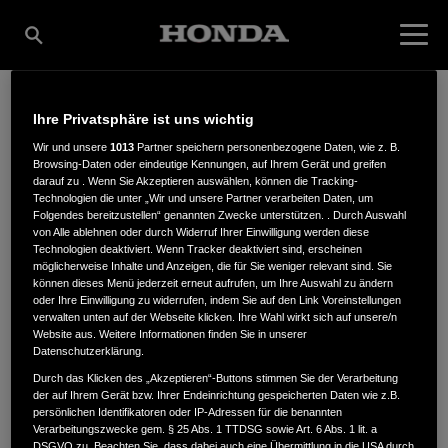
Ihre Privatsphäre ist uns wichtig
GREUSSENER BAU- U. G
Wir und unsere
1013
Partner speichern personenbezogene Daten, wie z. B.
Browsing-Daten oder eindeutige Kennungen, auf Ihrem Gerät und greifen
darauf zu . Wenn Sie Akzeptieren auswählen, können die Tracking-
ARTENMARKT GMBH
Technologien die unter „Wir und unsere Partner verarbeiten Daten, um
Folgendes bereitzustellen“ genannten Zwecke unterstützen. . Durch Auswahl
von Alle ablehnen oder durch Widerruf Ihrer Einwilligung werden diese
Technologien deaktiviert. Wenn Tracker deaktiviert sind, erscheinen
möglicherweise Inhalte und Anzeigen, die für Sie weniger relevant sind. Sie
können dieses Menü jederzeit erneut aufrufen, um Ihre Auswahl zu ändern
Nordhäuserstr. 71
,
99718
,
Greussen
oder Ihre Einwilligung zu widerrufen, indem Sie auf den Link Voreinstellungen
verwalten unten auf der Webseite klicken. Ihre Wahl wirkt sich auf unsere/n
Website aus. Weitere Informationen finden Sie in unserer
Datenschutzerklärung.
Durch das Klicken des „Akzeptieren“-Buttons stimmen Sie der Verarbeitung
der auf Ihrem Gerät bzw. Ihrer Endeinrichtung gespeicherten Daten wie z.B.
ANFAHRTSBESCHREIBUNG ANFORDERN
persönlichen Identifikatoren oder IP-Adressen für die benannten
Verarbeitungszwecke gem. § 25 Abs. 1 TTDSG sowie Art. 6 Abs. 1 lit. a
DSGVO zu. Beachten Sie, dass dabei auch eine Übermittlung in die USA durch