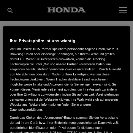
FORST- UND
Ihre Privatsphäre ist uns wichtig
Wir und unsere
1015
Partner speichern personenbezogene Daten, wie z. B.
Browsing-Daten oder eindeutige Kennungen, auf Ihrem Gerät und greifen
GARTENTECHNIK
darauf zu . Wenn Sie Akzeptieren auswählen, können die Tracking-
Technologien die unter „Wir und unsere Partner verarbeiten Daten, um
Folgendes bereitzustellen“ genannten Zwecke unterstützen. . Durch Auswahl
von Alle ablehnen oder durch Widerruf Ihrer Einwilligung werden diese
Technologien deaktiviert. Wenn Tracker deaktiviert sind, erscheinen
DIDSSUN GMBH
möglicherweise Inhalte und Anzeigen, die für Sie weniger relevant sind. Sie
können dieses Menü jederzeit erneut aufrufen, um Ihre Auswahl zu ändern
oder Ihre Einwilligung zu widerrufen, indem Sie auf den Link Voreinstellungen
verwalten unten auf der Webseite klicken. Ihre Wahl wirkt sich auf unsere/n
Website aus. Weitere Informationen finden Sie in unserer
Berliner Str. 34
,
16348
,
Wandlitz
Datenschutzerklärung.
Durch das Klicken des „Akzeptieren“-Buttons stimmen Sie der Verarbeitung
der auf Ihrem Gerät bzw. Ihrer Endeinrichtung gespeicherten Daten wie z.B.
persönlichen Identifikatoren oder IP-Adressen für die benannten
Verarbeitungszwecke gem. § 25 Abs. 1 TTDSG sowie Art. 6 Abs. 1 lit. a