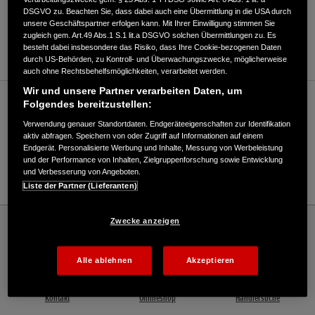
DSGVO zu. Beachten Sie, dass dabei auch eine Übermittlung in die USA durch
ANFAHRTSBESCHREIBUNG ANFORDERN
unsere Geschäftspartner erfolgen kann. Mit Ihrer Einwilligung stimmen Sie
zugleich gem. Art.49 Abs.1 S.1 lit.a DSGVO solchen Übermittlungen zu. Es
WEBSITE
besteht dabei insbesondere das Risiko, dass Ihre Cookie-bezogenen Daten
durch US-Behörden, zu Kontroll- und Überwachungszwecke, möglicherweise
auch ohne Rechtsbehelfsmöglichkeiten, verarbeitet werden.
Wir und unsere Partner verarbeiten Daten, um
Verkauf / Kundendienst
Folgendes bereitzustellen:
Verwendung genauer Standortdaten. Endgeräteeigenschaften zur Identifikation
aktiv abfragen. Speichern von oder Zugriff auf Informationen auf einem
Endgerät. Personalisierte Werbung und Inhalte, Messung von Werbeleistung
033395/295
und der Performance von Inhalten, Zielgruppenforschung sowie Entwicklung
und Verbesserung von Angeboten.
E-Mail
Liste der Partner (Lieferanten)
Honda
Rasen und Garten
Zwecke anzeigen
Forst- und Gartentechnik Didßun GmbH - Rasen und Garten – Honda - HONDA
Deutschland Offizielle Website | The Power of Dreams
Alle ablehnen
Akzeptieren
Kontakt
Onlineshop
Händlersuche