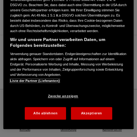
DSGVO zu. Beachten Sie, dass dabei auch eine Übermittlung in die USA durch
ANFAHRTSBESCHREIBUNG ANFORDERN
unsere Geschäftspartner erfolgen kann. Mit Ihrer Einwilligung stimmen Sie
zugleich gem. Art.49 Abs.1 S.1 lit.a DSGVO solchen Übermittlungen zu. Es
WEBSITE
besteht dabei insbesondere das Risiko, dass Ihre Cookie-bezogenen Daten
durch US-Behörden, zu Kontroll- und Überwachungszwecke, möglicherweise
auch ohne Rechtsbehelfsmöglichkeiten, verarbeitet werden.
Wir und unsere Partner verarbeiten Daten, um
Verkauf / Kundendienst
Folgendes bereitzustellen:
Verwendung genauer Standortdaten. Endgeräteeigenschaften zur Identifikation
aktiv abfragen. Speichern von oder Zugriff auf Informationen auf einem
Endgerät. Personalisierte Werbung und Inhalte, Messung von Werbeleistung
033834/5340
und der Performance von Inhalten, Zielgruppenforschung sowie Entwicklung
und Verbesserung von Angeboten.
E-Mail
Liste der Partner (Lieferanten)
Honda
Rasen und Garten
Zwecke anzeigen
Forst- u. Landschaftstechnik GmbH - Garten – Honda - HONDA Deutschland
Offizielle Website | The Power of Dreams
Alle ablehnen
Akzeptieren
Kontakt
Onlineshop
Händlersuche