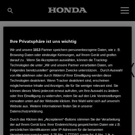
FORST- U.
Ihre Privatsphäre ist uns wichtig
Wir und unsere
1013
Partner speichern personenbezogene Daten, wie z. B.
Browsing-Daten oder eindeutige Kennungen, auf Ihrem Gerät und greifen
LANDSCHAFTSTECHNIK
darauf zu . Wenn Sie Akzeptieren auswählen, können die Tracking-
Technologien die unter „Wir und unsere Partner verarbeiten Daten, um
Folgendes bereitzustellen“ genannten Zwecke unterstützen. . Durch Auswahl
von Alle ablehnen oder durch Widerruf Ihrer Einwilligung werden diese
Technologien deaktiviert. Wenn Tracker deaktiviert sind, erscheinen
GMBH
möglicherweise Inhalte und Anzeigen, die für Sie weniger relevant sind. Sie
können dieses Menü jederzeit erneut aufrufen, um Ihre Auswahl zu ändern
oder Ihre Einwilligung zu widerrufen, indem Sie auf den Link Voreinstellungen
verwalten unten auf der Webseite klicken. Ihre Wahl wirkt sich auf unsere/n
Website aus. Weitere Informationen finden Sie in unserer
Brandenburger St. 10c
,
14798
,
Fohrde
Datenschutzerklärung.
Durch das Klicken des „Akzeptieren“-Buttons stimmen Sie der Verarbeitung
der auf Ihrem Gerät bzw. Ihrer Endeinrichtung gespeicherten Daten wie z.B.
persönlichen Identifikatoren oder IP-Adressen für die benannten
Verarbeitungszwecke gem. § 25 Abs. 1 TTDSG sowie Art. 6 Abs. 1 lit. a