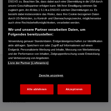
DSGVO zu. Beachten Sie, dass dabei auch eine Übermittlung in die USA durch
unsere Geschäftspartner erfolgen kann. Mit Ihrer Einwilligung stimmen Sie
zugleich gem. Art.49 Abs.1 S.1 lit.a DSGVO solchen Übermittlungen zu. Es
besteht dabei insbesondere das Risiko, dass Ihre Cookie-bezogenen Daten
durch US-Behörden, zu Kontroll- und Überwachungszwecke, möglicherweise
Verkauf / Kundendienst
auch ohne Rechtsbehelfsmöglichkeiten, verarbeitet werden.
Wir und unsere Partner verarbeiten Daten, um
Folgendes bereitzustellen:
02391/51501
Verwendung genauer Standortdaten. Endgeräteeigenschaften zur Identifikation
E-Mail
aktiv abfragen. Speichern von oder Zugriff auf Informationen auf einem
Endgerät. Personalisierte Werbung und Inhalte, Messung von Werbeleistung
und der Performance von Inhalten, Zielgruppenforschung sowie Entwicklung
und Verbesserung von Angeboten.
Honda
Rasen und Garten
Liste der Partner (Lieferanten)
Motorgeräte Frank Zimmermann - Garten – Honda - HONDA Deutschland Offizielle
Website | The Power of Dreams
Zwecke anzeigen
Kontakt
Onlineshop
Händlersuche
Alle ablehnen
Akzeptieren
Mehr von Honda