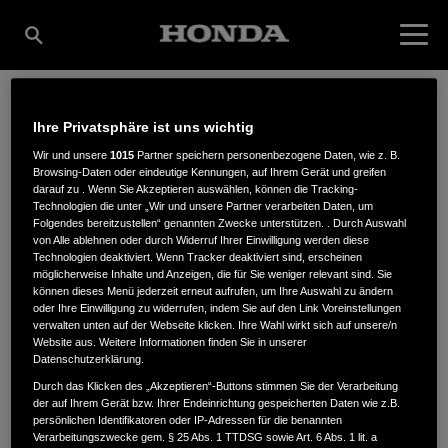
Ihre Privatsphäre ist uns wichtig
MOTORGERÄTE
Wir und unsere
1015
Partner speichern personenbezogene Daten, wie z. B.
Browsing-Daten oder eindeutige Kennungen, auf Ihrem Gerät und greifen
darauf zu . Wenn Sie Akzeptieren auswählen, können die Tracking-
FRANK ZIMMERMANN
Technologien die unter „Wir und unsere Partner verarbeiten Daten, um
Folgendes bereitzustellen“ genannten Zwecke unterstützen. . Durch Auswahl
von Alle ablehnen oder durch Widerruf Ihrer Einwilligung werden diese
Technologien deaktiviert. Wenn Tracker deaktiviert sind, erscheinen
möglicherweise Inhalte und Anzeigen, die für Sie weniger relevant sind. Sie
Bahnhofstrasse 45
,
58840
,
Plettenberg
können dieses Menü jederzeit erneut aufrufen, um Ihre Auswahl zu ändern
oder Ihre Einwilligung zu widerrufen, indem Sie auf den Link Voreinstellungen
verwalten unten auf der Webseite klicken. Ihre Wahl wirkt sich auf unsere/n
Website aus. Weitere Informationen finden Sie in unserer
Datenschutzerklärung.
Durch das Klicken des „Akzeptieren“-Buttons stimmen Sie der Verarbeitung
der auf Ihrem Gerät bzw. Ihrer Endeinrichtung gespeicherten Daten wie z.B.
ANFAHRTSBESCHREIBUNG ANFORDERN
persönlichen Identifikatoren oder IP-Adressen für die benannten
WEBSITE
Verarbeitungszwecke gem. § 25 Abs. 1 TTDSG sowie Art. 6 Abs. 1 lit. a