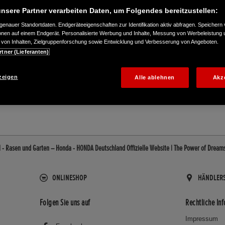
nsere Partner verarbeiten Daten, um Folgendes bereitzustellen:
enauer Standortdaten. Endgeräteeigenschaften zur Identifikation aktiv abfragen. Speichern 
ionen auf einem Endgerät. Personalisierte Werbung und Inhalte, Messung von Werbeleistung 
von Inhalten, Zielgruppenforschung sowie Entwicklung und Verbesserung von Angeboten.
rtner (Lieferanten)
885068
zeigen
Alle ablehnen
Akz
- Rasen und Garten – Honda - HONDA Deutschland Offizielle Website | The Power of Dream
ONLINESHOP
HÄNDLER
Folgen Sie uns auf
Rechtliche In
Impressum