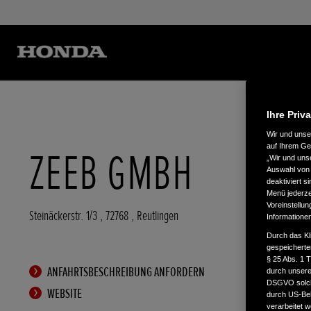
Ihre Priv
Wir und uns
auf Ihrem Ge
ZEEB GMBH
„Wir und uns
Auswahl von 
deaktiviert s
Menü jederzei
Voreinstellun
Steinäckerstr. 1/3
,
72768
,
Reutlingen
Informatione
Durch das Kl
gespeicherte
§ 25 Abs. 1 
ANFAHRTSBESCHREIBUNG ANFORDERN
durch unsere 
DSGVO solche
WEBSITE
durch US-Beh
verarbeitet 