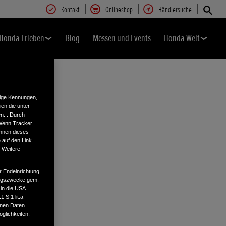
Kontakt
Onlineshop
Händlersuche
Honda Erleben
Blog
Messen und Events
Honda Welt
tige Kennungen,
en die unter
n. . Durch
 Wenn Tracker
önnen dieses
 auf den Link
. Weitere
r Endeinrichtung
tungszwecke gem.
 in die USA
 S.1 lit.a
enen Daten
glichkeiten,