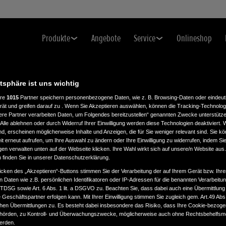
Produkte
Angebote
Service
Onlineshop
atsphäre ist uns wichtig
ere
1015
Partner speichern personenbezogene Daten, wie z. B. Browsing-Daten oder eindeu
rät und greifen darauf zu . Wenn Sie Akzeptieren auswählen, können die Tracking-Technologi
ere Partner verarbeiten Daten, um Folgendes bereitzustellen“ genannten Zwecke unterstütze
Alle ablehnen oder durch Widerruf Ihrer Einwilligung werden diese Technologien deaktiviert.
ind, erscheinen möglicherweise Inhalte und Anzeigen, die für Sie weniger relevant sind. Sie k
t erneut aufrufen, um Ihre Auswahl zu ändern oder Ihre Einwilligung zu widerrufen, indem Sie
gen verwalten unten auf der Webseite klicken. Ihre Wahl wirkt sich auf unsere/n Website aus
n finden Sie in unserer Datenschutzerklärung.
icken des „Akzeptieren“-Buttons stimmen Sie der Verarbeitung der auf Ihrem Gerät bzw. Ihre
n Daten wie z.B. persönlichen Identifikatoren oder IP-Adressen für die benannten Verarbei
TTDSG sowie Art. 6 Abs. 1 lit. a DSGVO zu. Beachten Sie, dass dabei auch eine Übermittlung
Geschäftspartner erfolgen kann. Mit Ihrer Einwilligung stimmen Sie zugleich gem. Art.49 Abs.1
n Übermittlungen zu. Es besteht dabei insbesondere das Risiko, dass Ihre Cookie-bezog
örden, zu Kontroll- und Überwachungszwecke, möglicherweise auch ohne Rechtsbehelfsmö
werden.