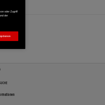
von oder Zugriff
und der
eptieren
s
SUCHE
formationen