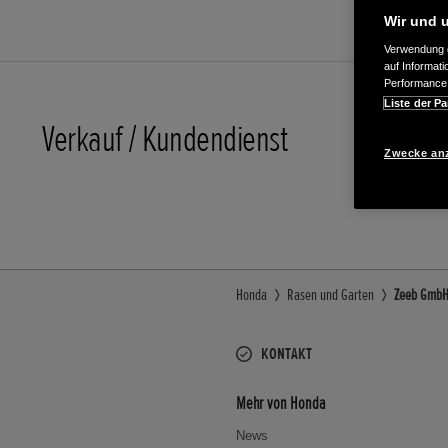
Wir und u
Verwendung g
auf Informat
Performance 
Liste der Pa
Verkauf / Kundendienst
07121/9
Zwecke an
E-Mail
Honda
Rasen und Garten
Zeeb GmbH 
KONTAKT
Mehr von Honda
News