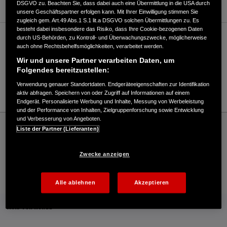
DSGVO zu. Beachten Sie, dass dabei auch eine Übermittlung in die USA durch
unsere Geschäftspartner erfolgen kann. Mit Ihrer Einwilligung stimmen Sie
zugleich gem. Art.49 Abs.1 S.1 lit.a DSGVO solchen Übermittlungen zu. Es
besteht dabei insbesondere das Risiko, dass Ihre Cookie-bezogenen Daten
durch US-Behörden, zu Kontroll- und Überwachungszwecke, möglicherweise
Verkauf / Kundendienst
auch ohne Rechtsbehelfsmöglichkeiten, verarbeitet werden.
Wir und unsere Partner verarbeiten Daten, um
Folgendes bereitzustellen:
07472 959960
Verwendung genauer Standortdaten. Endgeräteeigenschaften zur Identifikation
E-Mail
aktiv abfragen. Speichern von oder Zugriff auf Informationen auf einem
Endgerät. Personalisierte Werbung und Inhalte, Messung von Werbeleistung
und der Performance von Inhalten, Zielgruppenforschung sowie Entwicklung
und Verbesserung von Angeboten.
Honda
Rasen und Garten
Liste der Partner (Lieferanten)
MARTIN WANDEL AGRARTECHNIK - Rasen und Garten – Honda - HONDA Deutschland
Offizielle Website | The Power of Dreams
Zwecke anzeigen
Kontakt
Onlineshop
Händlersuche
Alle ablehnen
Akzeptieren
Mehr von Honda