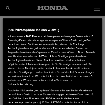
Ihre Privatsphäre ist uns wichtig
MARTIN WANDEL
Wir und unsere
1013
Partner speichern personenbezogene Daten, wie z. B.
Browsing-Daten oder eindeutige Kennungen, auf Ihrem Gerät und greifen
darauf zu . Wenn Sie Akzeptieren auswählen, können die Tracking-
AGRARTECHNIK
Technologien die unter „Wir und unsere Partner verarbeiten Daten, um
Folgendes bereitzustellen“ genannten Zwecke unterstützen. . Durch Auswahl
von Alle ablehnen oder durch Widerruf Ihrer Einwilligung werden diese
Technologien deaktiviert. Wenn Tracker deaktiviert sind, erscheinen
möglicherweise Inhalte und Anzeigen, die für Sie weniger relevant sind. Sie
Im Hauser Feld 10
,
72149
,
Neustetten
können dieses Menü jederzeit erneut aufrufen, um Ihre Auswahl zu ändern
oder Ihre Einwilligung zu widerrufen, indem Sie auf den Link Voreinstellungen
verwalten unten auf der Webseite klicken. Ihre Wahl wirkt sich auf unsere/n
Website aus. Weitere Informationen finden Sie in unserer
Datenschutzerklärung.
Durch das Klicken des „Akzeptieren“-Buttons stimmen Sie der Verarbeitung
der auf Ihrem Gerät bzw. Ihrer Endeinrichtung gespeicherten Daten wie z.B.
ANFAHRTSBESCHREIBUNG ANFORDERN
persönlichen Identifikatoren oder IP-Adressen für die benannten
WEBSITE
Verarbeitungszwecke gem. § 25 Abs. 1 TTDSG sowie Art. 6 Abs. 1 lit. a