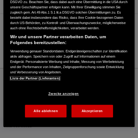
DSGVO zu. Beachten Sie, dass dabei auch eine Übermittlung in die USA durch
unsere Geschäftspartner erfolgen kann. Mit Ihrer Einwilligung stimmen Sie
zugleich gem. Art.49 Abs.1 S.1 lit.a DSGVO solchen Übermittlungen zu. Es
besteht dabei insbesondere das Risiko, dass Ihre Cookie-bezogenen Daten
durch US-Behörden, zu Kontroll- und Überwachungszwecke, möglicherweise
Verkauf / Kundendienst
auch ohne Rechtsbehelfsmöglichkeiten, verarbeitet werden.
Wir und unsere Partner verarbeiten Daten, um
Folgendes bereitzustellen:
040/858825
Verwendung genauer Standortdaten. Endgeräteeigenschaften zur Identifikation
E-Mail
aktiv abfragen. Speichern von oder Zugriff auf Informationen auf einem
Endgerät. Personalisierte Werbung und Inhalte, Messung von Werbeleistung
und der Performance von Inhalten, Zielgruppenforschung sowie Entwicklung
und Verbesserung von Angeboten.
Honda
Rasen und Garten
Liste der Partner (Lieferanten)
Tierock & Hirth Motorgeräte GmbH - Rasen und Garten – Honda - HONDA
Deutschland Offizielle Website | The Power of Dreams
Zwecke anzeigen
Kontakt
Onlineshop
Händlersuche
Alle ablehnen
Akzeptieren
Mehr von Honda