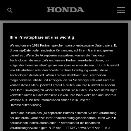
Ihre Privatsphäre ist uns wichtig
TIEROCK & HIRTH
Wir und unsere
1015
Partner speichern personenbezogene Daten, wie z. B.
Browsing-Daten oder eindeutige Kennungen, auf Ihrem Gerät und greifen
darauf zu . Wenn Sie Akzeptieren auswählen, können die Tracking-
MOTORGERÄTE GMBH
Technologien die unter „Wir und unsere Partner verarbeiten Daten, um
Folgendes bereitzustellen“ genannten Zwecke unterstützen. . Durch Auswahl
von Alle ablehnen oder durch Widerruf Ihrer Einwilligung werden diese
Technologien deaktiviert. Wenn Tracker deaktiviert sind, erscheinen
möglicherweise Inhalte und Anzeigen, die für Sie weniger relevant sind. Sie
Leunastraße 67
,
22761
,
Hamburg
können dieses Menü jederzeit erneut aufrufen, um Ihre Auswahl zu ändern
oder Ihre Einwilligung zu widerrufen, indem Sie auf den Link Voreinstellungen
verwalten unten auf der Webseite klicken. Ihre Wahl wirkt sich auf unsere/n
Website aus. Weitere Informationen finden Sie in unserer
Datenschutzerklärung.
Durch das Klicken des „Akzeptieren“-Buttons stimmen Sie der Verarbeitung
der auf Ihrem Gerät bzw. Ihrer Endeinrichtung gespeicherten Daten wie z.B.
ANFAHRTSBESCHREIBUNG ANFORDERN
persönlichen Identifikatoren oder IP-Adressen für die benannten
WEBSITE
Verarbeitungszwecke gem. § 25 Abs. 1 TTDSG sowie Art. 6 Abs. 1 lit. a