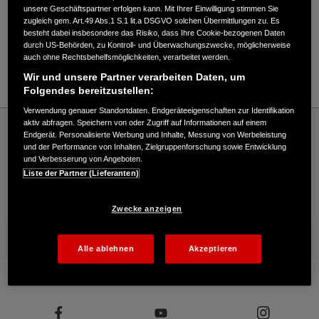
Verkauf / Kundendienst
unsere Geschäftspartner erfolgen kann. Mit Ihrer Einwilligung stimmen Sie
zugleich gem. Art.49 Abs.1 S.1 lit.a DSGVO solchen Übermittlungen zu. Es
besteht dabei insbesondere das Risiko, dass Ihre Cookie-bezogenen Daten
durch US-Behörden, zu Kontroll- und Überwachungszwecke, möglicherweise
09421/5503-0
auch ohne Rechtsbehelfsmöglichkeiten, verarbeitet werden.
E-Mail
Wir und unsere Partner verarbeiten Daten, um
Folgendes bereitzustellen:
Verwendung genauer Standortdaten. Endgeräteeigenschaften zur Identifikation
Honda
Rasen und Garten
aktiv abfragen. Speichern von oder Zugriff auf Informationen auf einem
Endgerät. Personalisierte Werbung und Inhalte, Messung von Werbeleistung
Hermann Streit - Garten – Honda - HONDA Deutschland Offizielle Website | The
und der Performance von Inhalten, Zielgruppenforschung sowie Entwicklung
Power of Dreams
und Verbesserung von Angeboten.
Liste der Partner (Lieferanten)
Kontakt
Onlineshop
Händlersuche
Zwecke anzeigen
Mehr von Honda
Alle ablehnen
Akzeptieren
Folgen Sie uns auf