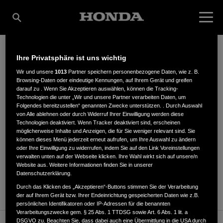
Ihre Privatsphäre ist uns wichtig
HERMANN STREIT
Wir und unsere
1013
Partner speichern personenbezogene Daten, wie z. B.
Browsing-Daten oder eindeutige Kennungen, auf Ihrem Gerät und greifen
darauf zu . Wenn Sie Akzeptieren auswählen, können die Tracking-
Technologien die unter „Wir und unsere Partner verarbeiten Daten, um
Folgendes bereitzustellen“ genannten Zwecke unterstützen. . Durch Auswahl
Landshuter Str. 24
,
94315
,
Straubing
von Alle ablehnen oder durch Widerruf Ihrer Einwilligung werden diese
Technologien deaktiviert. Wenn Tracker deaktiviert sind, erscheinen
möglicherweise Inhalte und Anzeigen, die für Sie weniger relevant sind. Sie
können dieses Menü jederzeit erneut aufrufen, um Ihre Auswahl zu ändern
oder Ihre Einwilligung zu widerrufen, indem Sie auf den Link Voreinstellungen
verwalten unten auf der Webseite klicken. Ihre Wahl wirkt sich auf unsere/n
Website aus. Weitere Informationen finden Sie in unserer
ANFAHRTSBESCHREIBUNG ANFORDERN
Datenschutzerklärung.
WEBSITE
Durch das Klicken des „Akzeptieren“-Buttons stimmen Sie der Verarbeitung
der auf Ihrem Gerät bzw. Ihrer Endeinrichtung gespeicherten Daten wie z.B.
persönlichen Identifikatoren oder IP-Adressen für die benannten
Verarbeitungszwecke gem. § 25 Abs. 1 TTDSG sowie Art. 6 Abs. 1 lit. a
DSGVO zu. Beachten Sie, dass dabei auch eine Übermittlung in die USA durch