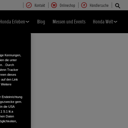
Kontakt
Onlineshop
Händlersuche
Honda Erleben
Blog
Messen und Events
Honda Welt
tige Kennungen,
en die unter
n. . Durch
 Wenn Tracker
önnen dieses
 auf den Link
. Weitere
r Endeinrichtung
tungszwecke gem.
 in die USA
 S.1 lit.a
enen Daten
glichkeiten,