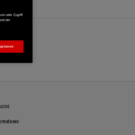
von oder Zugriff
und der
eptieren
SUCHE
formationen