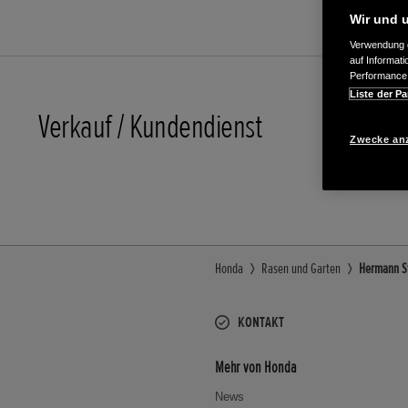
Wir und u
Verwendung g
auf Informat
Performance 
Liste der Pa
Verkauf / Kundendienst
0941/793
Zwecke an
E-Mail
Honda
Rasen und Garten
Hermann St
KONTAKT
Mehr von Honda
News