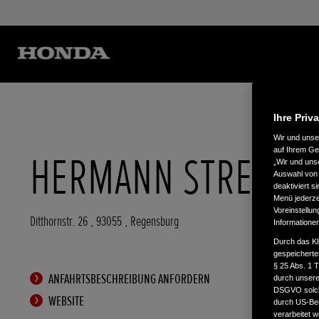
Ihre Priv
Wir und uns
auf Ihrem Ge
HERMANN STREIT K
„Wir und uns
Auswahl von 
deaktiviert s
Menü jederzei
Voreinstellun
Ditthornstr. 26
,
93055
,
Regensburg
Informatione
Durch das Kl
gespeicherte
§ 25 Abs. 1 
ANFAHRTSBESCHREIBUNG ANFORDERN
durch unsere 
DSGVO solche
WEBSITE
durch US-Beh
verarbeitet 