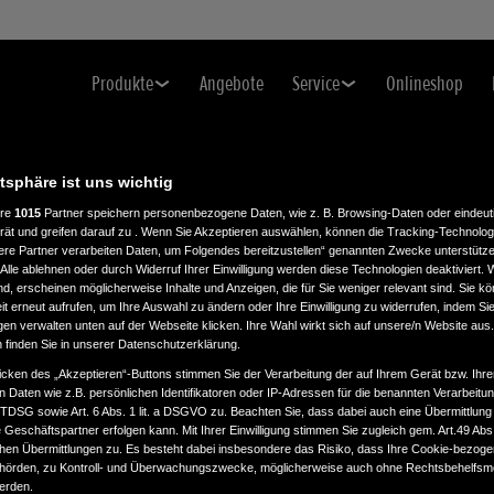
Produkte
Angebote
Service
Onlineshop
atsphäre ist uns wichtig
ere
1015
Partner speichern personenbezogene Daten, wie z. B. Browsing-Daten oder eindeu
rät und greifen darauf zu . Wenn Sie Akzeptieren auswählen, können die Tracking-Technologi
G
ere Partner verarbeiten Daten, um Folgendes bereitzustellen“ genannten Zwecke unterstütze
Alle ablehnen oder durch Widerruf Ihrer Einwilligung werden diese Technologien deaktiviert.
ind, erscheinen möglicherweise Inhalte und Anzeigen, die für Sie weniger relevant sind. Sie k
t erneut aufrufen, um Ihre Auswahl zu ändern oder Ihre Einwilligung zu widerrufen, indem Sie
gen verwalten unten auf der Webseite klicken. Ihre Wahl wirkt sich auf unsere/n Website aus
n finden Sie in unserer Datenschutzerklärung.
icken des „Akzeptieren“-Buttons stimmen Sie der Verarbeitung der auf Ihrem Gerät bzw. Ihre
n Daten wie z.B. persönlichen Identifikatoren oder IP-Adressen für die benannten Verarbei
TTDSG sowie Art. 6 Abs. 1 lit. a DSGVO zu. Beachten Sie, dass dabei auch eine Übermittlung
Geschäftspartner erfolgen kann. Mit Ihrer Einwilligung stimmen Sie zugleich gem. Art.49 Abs.1
n Übermittlungen zu. Es besteht dabei insbesondere das Risiko, dass Ihre Cookie-bezog
örden, zu Kontroll- und Überwachungszwecke, möglicherweise auch ohne Rechtsbehelfsmö
werden.