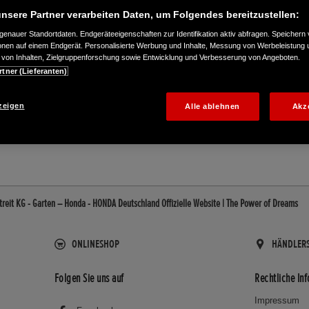
nsere Partner verarbeiten Daten, um Folgendes bereitzustellen:
enauer Standortdaten. Endgeräteeigenschaften zur Identifikation aktiv abfragen. Speichern 
ionen auf einem Endgerät. Personalisierte Werbung und Inhalte, Messung von Werbeleistung 
von Inhalten, Zielgruppenforschung sowie Entwicklung und Verbesserung von Angeboten.
rtner (Lieferanten)
343
zeigen
Alle ablehnen
Akz
reit KG - Garten – Honda - HONDA Deutschland Offizielle Website | The Power of Dreams
ONLINESHOP
HÄNDLER
Folgen Sie uns auf
Rechtliche In
Impressum