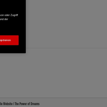
von oder Zugriff
und der
eptieren
lle Website | The Power of Dreams