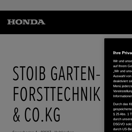
Ihre Priv
Wir und uns
STOIB GARTEN- U.
auf Ihrem Ge
„Wir und uns
Auswahl von 
deaktiviert s
FORSTTECHNIK GM
Menü jederzei
Voreinstellun
Informatione
Durch das Kl
& CO.KG
gespeicherte
§ 25 Abs. 1 
durch unsere 
DSGVO solche
durch US-Beh