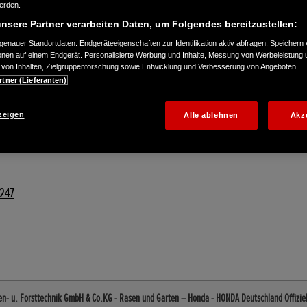
werden.
nsere Partner verarbeiten Daten, um Folgendes bereitzustellen:
enauer Standortdaten. Endgeräteeigenschaften zur Identifikation aktiv abfragen. Speichern 
ionen auf einem Endgerät. Personalisierte Werbung und Inhalte, Messung von Werbeleistung 
von Inhalten, Zielgruppenforschung sowie Entwicklung und Verbesserung von Angeboten.
rtner (Lieferanten)
zeigen
Alle ablehnen
Akz
6247
en- u. Forsttechnik GmbH & Co.KG - Rasen und Garten – Honda - HONDA Deutschland Offizie