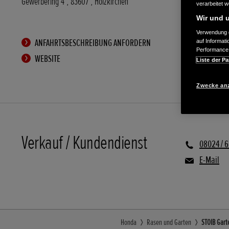
Gewerbering 4
,
83607
,
Holzkirchen
verarbeitet 
Wir und u
Verwendung g
ANFAHRTSBESCHREIBUNG ANFORDERN
auf Informat
Performance 
WEBSITE
Liste der Pa
Zwecke an
Verkauf / Kundendienst
08024 / 
E-Mail
Honda
Rasen und Garten
STOIB Gart