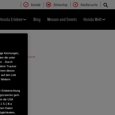
Kontakt
Onlineshop
Händlersuche
Honda Erleben
Blog
Messen und Events
Honda Welt
tige Kennungen,
en die unter
n. . Durch
 Wenn Tracker
önnen dieses
 auf den Link
. Weitere
r Endeinrichtung
tungszwecke gem.
 in die USA
 S.1 lit.a
enen Daten
glichkeiten,