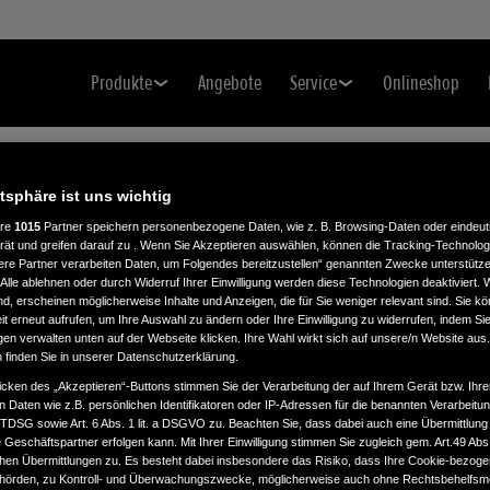
Produkte
Angebote
Service
Onlineshop
atsphäre ist uns wichtig
ere
1015
Partner speichern personenbezogene Daten, wie z. B. Browsing-Daten oder eindeu
rät und greifen darauf zu . Wenn Sie Akzeptieren auswählen, können die Tracking-Technologi
ere Partner verarbeiten Daten, um Folgendes bereitzustellen“ genannten Zwecke unterstütze
Alle ablehnen oder durch Widerruf Ihrer Einwilligung werden diese Technologien deaktiviert.
ind, erscheinen möglicherweise Inhalte und Anzeigen, die für Sie weniger relevant sind. Sie k
BH
t erneut aufrufen, um Ihre Auswahl zu ändern oder Ihre Einwilligung zu widerrufen, indem Sie
gen verwalten unten auf der Webseite klicken. Ihre Wahl wirkt sich auf unsere/n Website aus
n finden Sie in unserer Datenschutzerklärung.
icken des „Akzeptieren“-Buttons stimmen Sie der Verarbeitung der auf Ihrem Gerät bzw. Ihre
n Daten wie z.B. persönlichen Identifikatoren oder IP-Adressen für die benannten Verarbei
TTDSG sowie Art. 6 Abs. 1 lit. a DSGVO zu. Beachten Sie, dass dabei auch eine Übermittlung
Geschäftspartner erfolgen kann. Mit Ihrer Einwilligung stimmen Sie zugleich gem. Art.49 Abs.1
n Übermittlungen zu. Es besteht dabei insbesondere das Risiko, dass Ihre Cookie-bezog
örden, zu Kontroll- und Überwachungszwecke, möglicherweise auch ohne Rechtsbehelfsmö