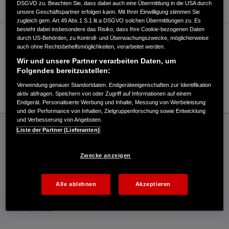
DSGVO zu. Beachten Sie, dass dabei auch eine Übermittlung in die USA durch
unsere Geschäftspartner erfolgen kann. Mit Ihrer Einwilligung stimmen Sie
zugleich gem. Art.49 Abs.1 S.1 lit.a DSGVO solchen Übermittlungen zu. Es
besteht dabei insbesondere das Risiko, dass Ihre Cookie-bezogenen Daten
durch US-Behörden, zu Kontroll- und Überwachungszwecke, möglicherweise
Verkauf / Kundendienst
auch ohne Rechtsbehelfsmöglichkeiten, verarbeitet werden.
Wir und unsere Partner verarbeiten Daten, um
Folgendes bereitzustellen:
04431/89070
Verwendung genauer Standortdaten. Endgeräteeigenschaften zur Identifikation
E-Mail
aktiv abfragen. Speichern von oder Zugriff auf Informationen auf einem
Endgerät. Personalisierte Werbung und Inhalte, Messung von Werbeleistung
und der Performance von Inhalten, Zielgruppenforschung sowie Entwicklung
und Verbesserung von Angeboten.
Honda
Rasen und Garten
Liste der Partner (Lieferanten)
Heinrich Schröder Landmaschinen KG - Garten – Honda - HONDA Deutschland
Offizielle Website | The Power of Dreams
Zwecke anzeigen
Kontakt
Onlineshop
Händlersuche
Alle ablehnen
Akzeptieren
Mehr von Honda