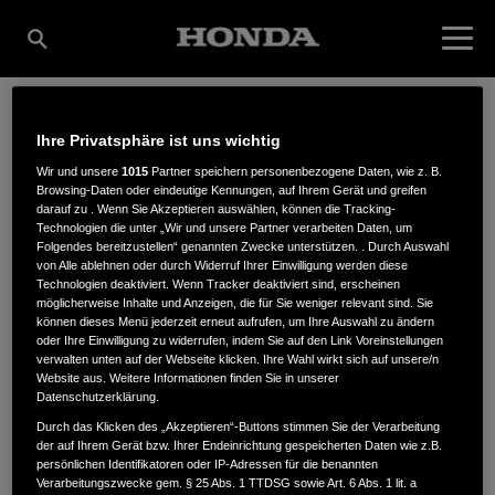
Ihre Privatsphäre ist uns wichtig
HEINRICH SCHRÖDER
Wir und unsere
1015
Partner speichern personenbezogene Daten, wie z. B.
Browsing-Daten oder eindeutige Kennungen, auf Ihrem Gerät und greifen
darauf zu . Wenn Sie Akzeptieren auswählen, können die Tracking-
LANDMASCHINEN KG
Technologien die unter „Wir und unsere Partner verarbeiten Daten, um
Folgendes bereitzustellen“ genannten Zwecke unterstützen. . Durch Auswahl
von Alle ablehnen oder durch Widerruf Ihrer Einwilligung werden diese
Technologien deaktiviert. Wenn Tracker deaktiviert sind, erscheinen
möglicherweise Inhalte und Anzeigen, die für Sie weniger relevant sind. Sie
Heemstraße 51-55
,
27793
,
Wildeshausen
können dieses Menü jederzeit erneut aufrufen, um Ihre Auswahl zu ändern
oder Ihre Einwilligung zu widerrufen, indem Sie auf den Link Voreinstellungen
verwalten unten auf der Webseite klicken. Ihre Wahl wirkt sich auf unsere/n
Website aus. Weitere Informationen finden Sie in unserer
Datenschutzerklärung.
Durch das Klicken des „Akzeptieren“-Buttons stimmen Sie der Verarbeitung
der auf Ihrem Gerät bzw. Ihrer Endeinrichtung gespeicherten Daten wie z.B.
ANFAHRTSBESCHREIBUNG ANFORDERN
persönlichen Identifikatoren oder IP-Adressen für die benannten
WEBSITE
Verarbeitungszwecke gem. § 25 Abs. 1 TTDSG sowie Art. 6 Abs. 1 lit. a