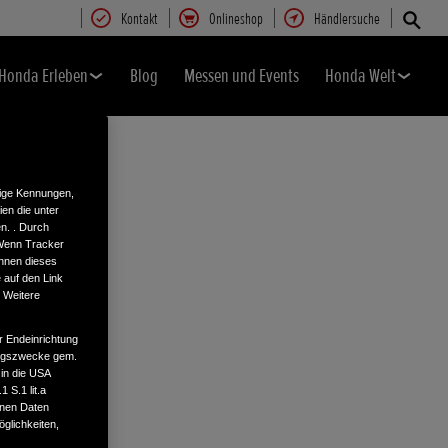
Kontakt
Onlineshop
Händlersuche
Honda Erleben
Blog
Messen und Events
Honda Welt
tige Kennungen,
en die unter
n. . Durch
 Wenn Tracker
önnen dieses
 auf den Link
. Weitere
r Endeinrichtung
tungszwecke gem.
 in die USA
 S.1 lit.a
enen Daten
glichkeiten,