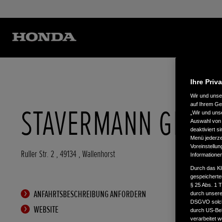
Ihre Priv
Wir und uns
auf Ihrem Ge
STAVERMANN GMBH
„Wir und uns
Auswahl von 
deaktiviert s
Menü jederzei
Voreinstellun
Ruller Str. 2
,
49134
,
Wallenhorst
Informatione
Durch das Kl
gespeicherte
§ 25 Abs. 1 
ANFAHRTSBESCHREIBUNG ANFORDERN
durch unsere 
DSGVO solche
WEBSITE
durch US-Beh
verarbeitet 