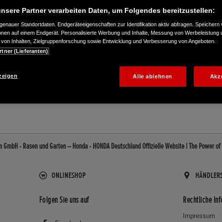
nsere Partner verarbeiten Daten, um Folgendes bereitzustellen:
enauer Standortdaten. Endgeräteeigenschaften zur Identifikation aktiv abfragen. Speichern 
ionen auf einem Endgerät. Personalisierte Werbung und Inhalte, Messung von Werbeleistung 
von Inhalten, Zielgruppenforschung sowie Entwicklung und Verbesserung von Angeboten.
rtner (Lieferanten)
88-0
zeigen
Alle ablehnen
Akz
 GmbH - Rasen und Garten – Honda - HONDA Deutschland Offizielle Website | The Power o
ONLINESHOP
HÄNDLER
Folgen Sie uns auf
Rechtliche In
Impressum