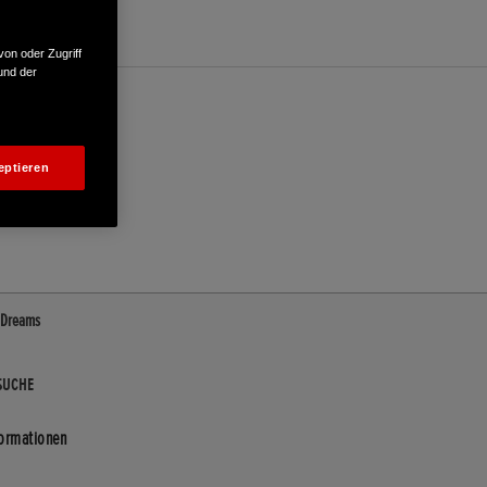
von oder Zugriff
und der
eptieren
f Dreams
SUCHE
formationen