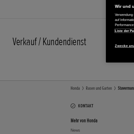
Wir und u
Verwendung g
auf Informat
Performance 
Liste der Pa
Verkauf / Kundendienst
05407/80
Zwecke an
E-Mail
Honda
Rasen und Garten
Stavermann
KONTAKT
Mehr von Honda
News