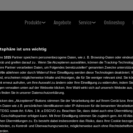
Produkte
Angebote
Service
Onlineshop
atsphäre ist uns wichtig
ere
1015
Partner speichern personenbezogene Daten, wie z. B. Browsing-Daten oder eindeu
rät und greifen darauf zu . Wenn Sie Akzeptieren auswählen, können die Tracking-Technologi
ere Partner verarbeiten Daten, um Folgendes bereitzustellen“ genannten Zwecke unterstütze
Alle ablehnen oder durch Widerruf Ihrer Einwilligung werden diese Technologien deaktiviert.
ind, erscheinen möglicherweise Inhalte und Anzeigen, die für Sie weniger relevant sind. Sie k
t erneut aufrufen, um Ihre Auswahl zu ändern oder Ihre Einwilligung zu widerrufen, indem Sie
gen verwalten unten auf der Webseite klicken. Ihre Wahl wirkt sich auf unsere/n Website aus
n finden Sie in unserer Datenschutzerklärung.
icken des „Akzeptieren“-Buttons stimmen Sie der Verarbeitung der auf Ihrem Gerät bzw. Ihre
n Daten wie z.B. persönlichen Identifikatoren oder IP-Adressen für die benannten Verarbei
TTDSG sowie Art. 6 Abs. 1 lit. a DSGVO zu. Beachten Sie, dass dabei auch eine Übermittlung
Geschäftspartner erfolgen kann. Mit Ihrer Einwilligung stimmen Sie zugleich gem. Art.49 Abs.1
n Übermittlungen zu. Es besteht dabei insbesondere das Risiko, dass Ihre Cookie-bezog
örden, zu Kontroll- und Überwachungszwecke, möglicherweise auch ohne Rechtsbehelfsmö
werden.