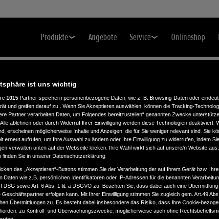
Produkte
Angebote
Service
Onlineshop
atsphäre ist uns wichtig
ere
1015
Partner speichern personenbezogene Daten, wie z. B. Browsing-Daten oder eindeu
rät und greifen darauf zu . Wenn Sie Akzeptieren auswählen, können die Tracking-Technologi
ere Partner verarbeiten Daten, um Folgendes bereitzustellen“ genannten Zwecke unterstütze
Alle ablehnen oder durch Widerruf Ihrer Einwilligung werden diese Technologien deaktiviert.
ind, erscheinen möglicherweise Inhalte und Anzeigen, die für Sie weniger relevant sind. Sie k
t erneut aufrufen, um Ihre Auswahl zu ändern oder Ihre Einwilligung zu widerrufen, indem Sie
gen verwalten unten auf der Webseite klicken. Ihre Wahl wirkt sich auf unsere/n Website aus
n finden Sie in unserer Datenschutzerklärung.
icken des „Akzeptieren“-Buttons stimmen Sie der Verarbeitung der auf Ihrem Gerät bzw. Ihre
n Daten wie z.B. persönlichen Identifikatoren oder IP-Adressen für die benannten Verarbei
TTDSG sowie Art. 6 Abs. 1 lit. a DSGVO zu. Beachten Sie, dass dabei auch eine Übermittlung
Geschäftspartner erfolgen kann. Mit Ihrer Einwilligung stimmen Sie zugleich gem. Art.49 Abs.1
n Übermittlungen zu. Es besteht dabei insbesondere das Risiko, dass Ihre Cookie-bezog
örden, zu Kontroll- und Überwachungszwecke, möglicherweise auch ohne Rechtsbehelfsmö