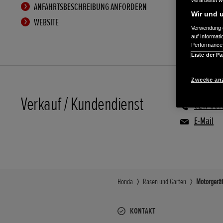
verarbeitet 
ANFAHRTSBESCHREIBUNG ANFORDERN
Wir und u
WEBSITE
Verwendung g
auf Informat
Performance 
Liste der Pa
Zwecke an
Verkauf / Kundendienst
02174/61
E-Mail
Honda
Rasen und Garten
Motorgerät
KONTAKT