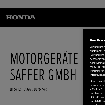
Ihre Priv
Wir und uns
MOTORGERÄTE
auf Ihrem Ge
„Wir und uns
Auswahl von 
deaktiviert s
SAFFER GMBH
Menü jederzei
Voreinstellun
Informatione
Durch das Kl
gespeicherte
Linde 12
,
51399
,
Burscheid
§ 25 Abs. 1 
durch unsere 
DSGVO solche
durch US-Beh