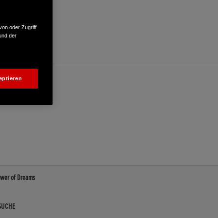
von oder Zugriff
und der
eptieren
ower of Dreams
SUCHE