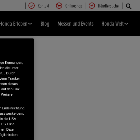
Kontakt
Onlineshop
Händlersuche
Honda Erleben
Blog
Messen und Events
Honda Welt
tige Kennungen,
en die unter
n. . Durch
 Wenn Tracker
önnen dieses
 auf den Link
. Weitere
r Endeinrichtung
tungszwecke gem.
 in die USA
 S.1 lit.a
enen Daten
glichkeiten,