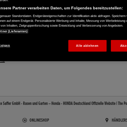
werden.
nsere Partner verarbeiten Daten, um Folgendes bereitzustellen:
enauer Standortdaten. Endgeräteeigenschaften zur Identifikation aktiv abfragen. Speichern 
ionen auf einem Endgerät. Personalisierte Werbung und Inhalte, Messung von Werbeleistung 
von Inhalten, Zielgruppenforschung sowie Entwicklung und Verbesserung von Angeboten.
rtner (Lieferanten)
zeigen
Alle ablehnen
Akz
146
e Saffer GmbH - Rasen und Garten – Honda - HONDA Deutschland Offizielle Website | The P
ONLINESHOP
HÄNDLER