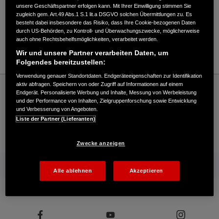
Verkauf / Kundendienst
unsere Geschäftspartner erfolgen kann. Mit Ihrer Einwilligung stimmen Sie
zugleich gem. Art.49 Abs.1 S.1 lit.a DSGVO solchen Übermittlungen zu. Es
besteht dabei insbesondere das Risiko, dass Ihre Cookie-bezogenen Daten
durch US-Behörden, zu Kontroll- und Überwachungszwecke, möglicherweise
02330/979595
auch ohne Rechtsbehelfsmöglichkeiten, verarbeitet werden.
E-Mail
Wir und unsere Partner verarbeiten Daten, um
Folgendes bereitzustellen:
Verwendung genauer Standortdaten. Endgeräteeigenschaften zur Identifikation
Honda
Rasen und Garten
aktiv abfragen. Speichern von oder Zugriff auf Informationen auf einem
Endgerät. Personalisierte Werbung und Inhalte, Messung von Werbeleistung
Siepmann GmbH - Rasen und Garten – Honda - HONDA Deutschland Offizielle
und der Performance von Inhalten, Zielgruppenforschung sowie Entwicklung
Website | The Power of Dreams
und Verbesserung von Angeboten.
Liste der Partner (Lieferanten)
Kontakt
Onlineshop
Händlersuche
Zwecke anzeigen
Mehr von Honda
Alle ablehnen
Akzeptieren
Folgen Sie uns auf