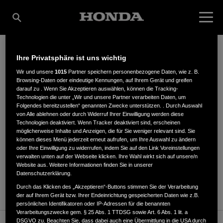
Ihre Privatsphäre ist uns wichtig
SIEPMANN GMBH
Wir und unsere
1015
Partner speichern personenbezogene Daten, wie z. B.
Browsing-Daten oder eindeutige Kennungen, auf Ihrem Gerät und greifen
darauf zu . Wenn Sie Akzeptieren auswählen, können die Tracking-
Technologien die unter „Wir und unsere Partner verarbeiten Daten, um
Folgendes bereitzustellen“ genannten Zwecke unterstützen. . Durch Auswahl
Wittener Landstrasse
,
58313
,
Herdecke
von Alle ablehnen oder durch Widerruf Ihrer Einwilligung werden diese
Technologien deaktiviert. Wenn Tracker deaktiviert sind, erscheinen
möglicherweise Inhalte und Anzeigen, die für Sie weniger relevant sind. Sie
können dieses Menü jederzeit erneut aufrufen, um Ihre Auswahl zu ändern
oder Ihre Einwilligung zu widerrufen, indem Sie auf den Link Voreinstellungen
verwalten unten auf der Webseite klicken. Ihre Wahl wirkt sich auf unsere/n
Website aus. Weitere Informationen finden Sie in unserer
ANFAHRTSBESCHREIBUNG ANFORDERN
Datenschutzerklärung.
WEBSITE
Durch das Klicken des „Akzeptieren“-Buttons stimmen Sie der Verarbeitung
der auf Ihrem Gerät bzw. Ihrer Endeinrichtung gespeicherten Daten wie z.B.
persönlichen Identifikatoren oder IP-Adressen für die benannten
Verarbeitungszwecke gem. § 25 Abs. 1 TTDSG sowie Art. 6 Abs. 1 lit. a
DSGVO zu. Beachten Sie, dass dabei auch eine Übermittlung in die USA durch