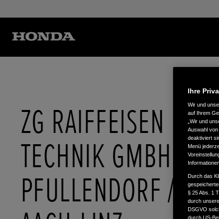
Ihre Priv
ZG RAIFFEISEN
Wir und uns
auf Ihrem Ge
„Wir und uns
Auswahl von 
deaktiviert s
TECHNIK GMBH -
Menü jederzei
Voreinstellun
Informatione
PFULLENDORF /
Durch das Kl
gespeicherte
§ 25 Abs. 1 
durch unsere 
DSGVO solche
durch US-Beh