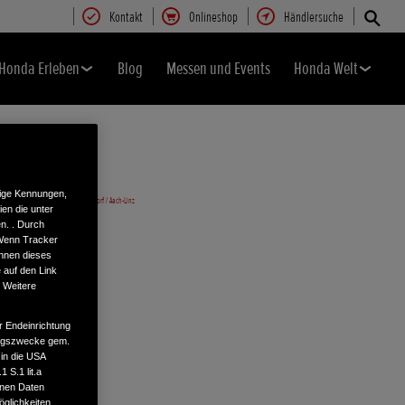
Kontakt
Onlineshop
Händlersuche
Honda Erleben
Blog
Messen und Events
Honda Welt
tige Kennungen,
en die unter
n. . Durch
 Wenn Tracker
önnen dieses
 auf den Link
. Weitere
r Endeinrichtung
tungszwecke gem.
 in die USA
 S.1 lit.a
enen Daten
glichkeiten,