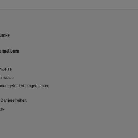
SUCHE
formationen
inweise
inweise
 unaufgefordert eingereichten
Barrierefreiheit
ngs