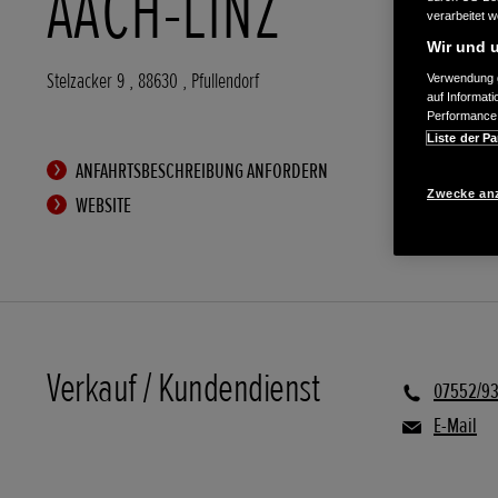
AACH-LINZ
verarbeitet 
Wir und u
Stelzacker 9
,
88630
,
Pfullendorf
Verwendung g
auf Informat
Performance 
Liste der Pa
ANFAHRTSBESCHREIBUNG ANFORDERN
Zwecke an
WEBSITE
Verkauf / Kundendienst
07552/9
E-Mail