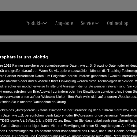
Produkte
Angebote
Service
Onlineshop
atsphäre ist uns wichtig
ere
1015
Partner speichern personenbezogene Daten, wie z. B. Browsing-Daten oder eindeu
rät und greifen darauf zu . Wenn Sie Akzeptieren auswählen, können die Tracking-Technologi
ere Partner verarbeiten Daten, um Folgendes bereitzustellen“ genannten Zwecke unterstütze
Alle ablehnen oder durch Widerruf Ihrer Einwilligung werden diese Technologien deaktiviert.
ind, erscheinen möglicherweise Inhalte und Anzeigen, die für Sie weniger relevant sind. Sie k
t erneut aufrufen, um Ihre Auswahl zu ändern oder Ihre Einwilligung zu widerrufen, indem Sie
gen verwalten unten auf der Webseite klicken. Ihre Wahl wirkt sich auf unsere/n Website aus
n finden Sie in unserer Datenschutzerklärung.
icken des „Akzeptieren“-Buttons stimmen Sie der Verarbeitung der auf Ihrem Gerät bzw. Ihre
n Daten wie z.B. persönlichen Identifikatoren oder IP-Adressen für die benannten Verarbei
TTDSG sowie Art. 6 Abs. 1 lit. a DSGVO zu. Beachten Sie, dass dabei auch eine Übermittlung
Geschäftspartner erfolgen kann. Mit Ihrer Einwilligung stimmen Sie zugleich gem. Art.49 Abs.1
n Übermittlungen zu. Es besteht dabei insbesondere das Risiko, dass Ihre Cookie-bezog
örden, zu Kontroll- und Überwachungszwecke, möglicherweise auch ohne Rechtsbehelfsmö