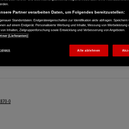
werden.
nsere Partner verarbeiten Daten, um Folgendes bereitzustellen:
enauer Standortdaten. Endgeräteeigenschaften zur Identifikation aktiv abfragen. Speichern 
ionen auf einem Endgerät. Personalisierte Werbung und Inhalte, Messung von Werbeleistung 
von Inhalten, Zielgruppenforschung sowie Entwicklung und Verbesserung von Angeboten.
rtner (Lieferanten)
zeigen
Alle ablehnen
Akz
3870-0