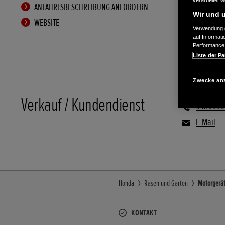
verarbeitet 
ANFAHRTSBESCHREIBUNG ANFORDERN
Wir und u
WEBSITE
Verwendung g
auf Informat
Performance 
Liste der Pa
Zwecke an
Verkauf / Kundendienst
0461/99
E-Mail
Honda
Rasen und Garten
Motorgerät
KONTAKT