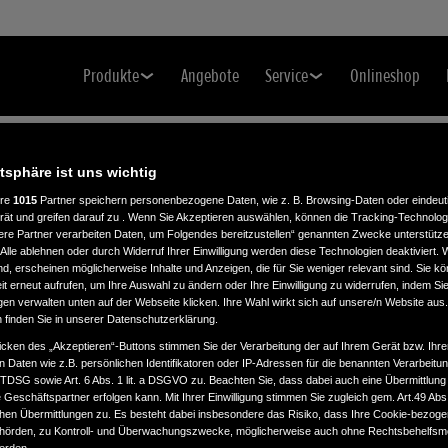
Produkte
Angebote
Service
Onlineshop
atsphäre ist uns wichtig
ere
1015
Partner speichern personenbezogene Daten, wie z. B. Browsing-Daten oder eindeu
rät und greifen darauf zu . Wenn Sie Akzeptieren auswählen, können die Tracking-Technologi
ere Partner verarbeiten Daten, um Folgendes bereitzustellen“ genannten Zwecke unterstütze
Alle ablehnen oder durch Widerruf Ihrer Einwilligung werden diese Technologien deaktiviert.
ind, erscheinen möglicherweise Inhalte und Anzeigen, die für Sie weniger relevant sind. Sie k
t erneut aufrufen, um Ihre Auswahl zu ändern oder Ihre Einwilligung zu widerrufen, indem Sie
gen verwalten unten auf der Webseite klicken. Ihre Wahl wirkt sich auf unsere/n Website aus
n finden Sie in unserer Datenschutzerklärung.
icken des „Akzeptieren“-Buttons stimmen Sie der Verarbeitung der auf Ihrem Gerät bzw. Ihre
n Daten wie z.B. persönlichen Identifikatoren oder IP-Adressen für die benannten Verarbei
TTDSG sowie Art. 6 Abs. 1 lit. a DSGVO zu. Beachten Sie, dass dabei auch eine Übermittlung
Geschäftspartner erfolgen kann. Mit Ihrer Einwilligung stimmen Sie zugleich gem. Art.49 Abs.1
n Übermittlungen zu. Es besteht dabei insbesondere das Risiko, dass Ihre Cookie-bezog
örden, zu Kontroll- und Überwachungszwecke, möglicherweise auch ohne Rechtsbehelfsmö