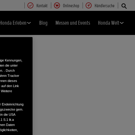
Kontakt
Onlineshop
Händlersuche
Honda Erleben
Blog
Messen und Events
Honda Welt
tige Kennungen,
en die unter
n. . Durch
 Wenn Tracker
önnen dieses
 auf den Link
. Weitere
r Endeinrichtung
tungszwecke gem.
 in die USA
 S.1 lit.a
enen Daten
glichkeiten,