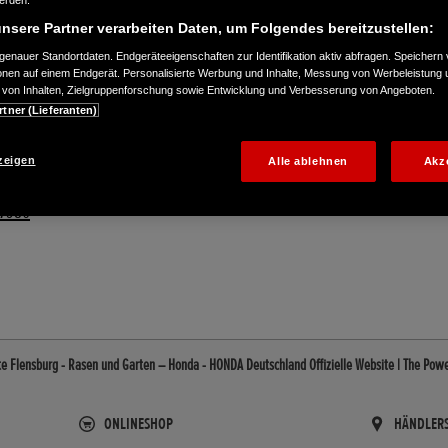
werden.
nsere Partner verarbeiten Daten, um Folgendes bereitzustellen:
enauer Standortdaten. Endgeräteeigenschaften zur Identifikation aktiv abfragen. Speichern 
ionen auf einem Endgerät. Personalisierte Werbung und Inhalte, Messung von Werbeleistung 
von Inhalten, Zielgruppenforschung sowie Entwicklung und Verbesserung von Angeboten.
rtner (Lieferanten)
zeigen
Alle ablehnen
Akz
57980
e Flensburg - Rasen und Garten – Honda - HONDA Deutschland Offizielle Website | The Pow
ONLINESHOP
HÄNDLER