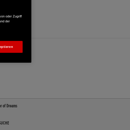
von oder Zugriff
und der
eptieren
er of Dreams
SUCHE