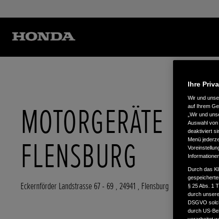
Ihre Priv
Wir und uns
MOTORGERÄTE
auf Ihrem Ge
„Wir und uns
Auswahl von 
deaktiviert s
FLENSBURG
Menü jederzei
Voreinstellun
Informatione
Durch das Kl
gespeicherte
Eckernförder Landstrasse 67 - 69
,
24941
,
Flensburg
§ 25 Abs. 1 
durch unsere 
DSGVO solche
durch US-Beh