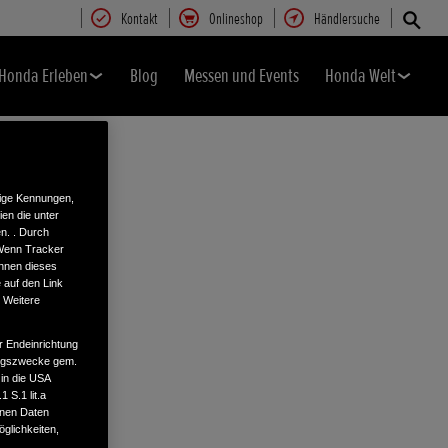
Kontakt
Onlineshop
Händlersuche
Honda Erleben
Blog
Messen und Events
Honda Welt
tige Kennungen,
en die unter
n. . Durch
 Wenn Tracker
önnen dieses
 auf den Link
. Weitere
r Endeinrichtung
tungszwecke gem.
 in die USA
 S.1 lit.a
enen Daten
glichkeiten,