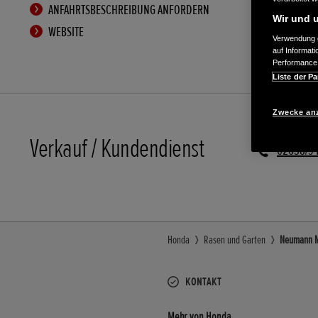
ANFAHRTSBESCHREIBUNG ANFORDERN
Wir und u
WEBSITE
Verwendung g
auf Informat
Performance 
Liste der Pa
Zwecke an
Verkauf / Kundendienst
02638/9
Honda
Rasen und Garten
Neumann Mo
KONTAKT
Mehr von Honda