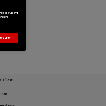
von oder Zugriff
und der
eptieren
r of Dreams
SUCHE
formationen