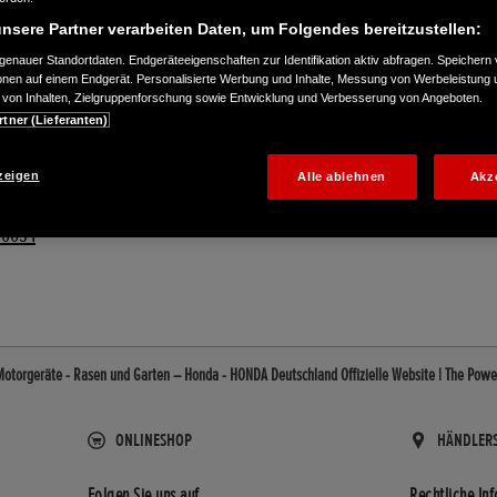
nsere Partner verarbeiten Daten, um Folgendes bereitzustellen:
enauer Standortdaten. Endgeräteeigenschaften zur Identifikation aktiv abfragen. Speichern 
ionen auf einem Endgerät. Personalisierte Werbung und Inhalte, Messung von Werbeleistung 
von Inhalten, Zielgruppenforschung sowie Entwicklung und Verbesserung von Angeboten.
rtner (Lieferanten)
zeigen
Alle ablehnen
Akz
46034
torgeräte - Rasen und Garten – Honda - HONDA Deutschland Offizielle Website | The Powe
ONLINESHOP
HÄNDLER
Folgen Sie uns auf
Rechtliche In