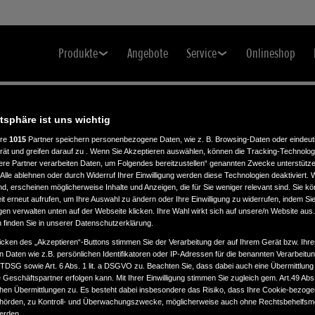
Produkte
Angebote
Service
Onlineshop
atsphäre ist uns wichtig
ere
1015
Partner speichern personenbezogene Daten, wie z. B. Browsing-Daten oder eindeu
rät und greifen darauf zu . Wenn Sie Akzeptieren auswählen, können die Tracking-Technologi
ere Partner verarbeiten Daten, um Folgendes bereitzustellen“ genannten Zwecke unterstütze
Alle ablehnen oder durch Widerruf Ihrer Einwilligung werden diese Technologien deaktiviert.
ind, erscheinen möglicherweise Inhalte und Anzeigen, die für Sie weniger relevant sind. Sie k
t erneut aufrufen, um Ihre Auswahl zu ändern oder Ihre Einwilligung zu widerrufen, indem Sie
gen verwalten unten auf der Webseite klicken. Ihre Wahl wirkt sich auf unsere/n Website aus
n finden Sie in unserer Datenschutzerklärung.
icken des „Akzeptieren“-Buttons stimmen Sie der Verarbeitung der auf Ihrem Gerät bzw. Ihre
n Daten wie z.B. persönlichen Identifikatoren oder IP-Adressen für die benannten Verarbei
TTDSG sowie Art. 6 Abs. 1 lit. a DSGVO zu. Beachten Sie, dass dabei auch eine Übermittlung
Geschäftspartner erfolgen kann. Mit Ihrer Einwilligung stimmen Sie zugleich gem. Art.49 Abs.1
n Übermittlungen zu. Es besteht dabei insbesondere das Risiko, dass Ihre Cookie-bezog
örden, zu Kontroll- und Überwachungszwecke, möglicherweise auch ohne Rechtsbehelfsmö
werden.