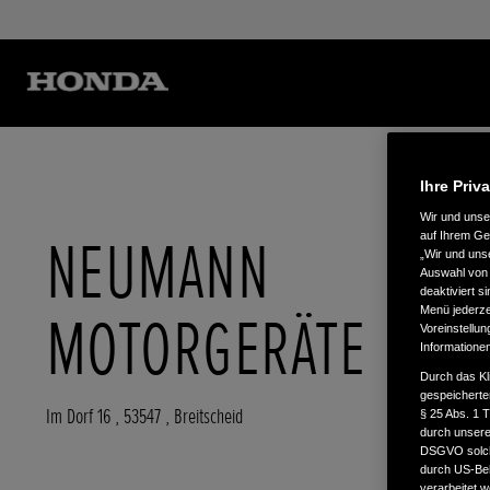
Ihre Priv
Wir und uns
NEUMANN
auf Ihrem Ge
„Wir und uns
Auswahl von 
deaktiviert s
Menü jederzei
MOTORGERÄTE
Voreinstellun
Informatione
Durch das Kl
gespeicherte
Im Dorf 16
,
53547
,
Breitscheid
§ 25 Abs. 1 
durch unsere 
DSGVO solche
durch US-Beh
verarbeitet 