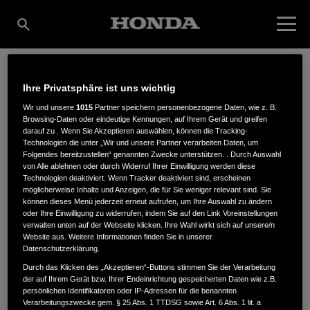
Ihre Privatsphäre ist uns wichtig
MATTHIES GMBH &
Wir und unsere
1015
Partner speichern personenbezogene Daten, wie z. B.
Browsing-Daten oder eindeutige Kennungen, auf Ihrem Gerät und greifen
darauf zu . Wenn Sie Akzeptieren auswählen, können die Tracking-
CO. KG
Technologien die unter „Wir und unsere Partner verarbeiten Daten, um
Folgendes bereitzustellen“ genannten Zwecke unterstützen. . Durch Auswahl
von Alle ablehnen oder durch Widerruf Ihrer Einwilligung werden diese
Technologien deaktiviert. Wenn Tracker deaktiviert sind, erscheinen
möglicherweise Inhalte und Anzeigen, die für Sie weniger relevant sind. Sie
Gustav-Becker-Str. 2
,
21218
,
Seevetal
können dieses Menü jederzeit erneut aufrufen, um Ihre Auswahl zu ändern
oder Ihre Einwilligung zu widerrufen, indem Sie auf den Link Voreinstellungen
verwalten unten auf der Webseite klicken. Ihre Wahl wirkt sich auf unsere/n
Website aus. Weitere Informationen finden Sie in unserer
Datenschutzerklärung.
Durch das Klicken des „Akzeptieren“-Buttons stimmen Sie der Verarbeitung
der auf Ihrem Gerät bzw. Ihrer Endeinrichtung gespeicherten Daten wie z.B.
ANFAHRTSBESCHREIBUNG ANFORDERN
persönlichen Identifikatoren oder IP-Adressen für die benannten
WEBSITE
Verarbeitungszwecke gem. § 25 Abs. 1 TTDSG sowie Art. 6 Abs. 1 lit. a