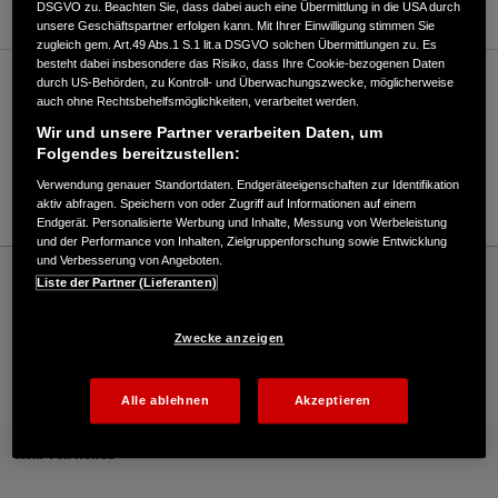
DSGVO zu. Beachten Sie, dass dabei auch eine Übermittlung in die USA durch
unsere Geschäftspartner erfolgen kann. Mit Ihrer Einwilligung stimmen Sie
zugleich gem. Art.49 Abs.1 S.1 lit.a DSGVO solchen Übermittlungen zu. Es
besteht dabei insbesondere das Risiko, dass Ihre Cookie-bezogenen Daten
durch US-Behörden, zu Kontroll- und Überwachungszwecke, möglicherweise
Verkauf / Kundendienst
auch ohne Rechtsbehelfsmöglichkeiten, verarbeitet werden.
Wir und unsere Partner verarbeiten Daten, um
Folgendes bereitzustellen:
04105/61020
Verwendung genauer Standortdaten. Endgeräteeigenschaften zur Identifikation
E-Mail
aktiv abfragen. Speichern von oder Zugriff auf Informationen auf einem
Endgerät. Personalisierte Werbung und Inhalte, Messung von Werbeleistung
und der Performance von Inhalten, Zielgruppenforschung sowie Entwicklung
und Verbesserung von Angeboten.
Honda
Rasen und Garten
Liste der Partner (Lieferanten)
Matthies GmbH & Co. KG - Rasen und Garten – Honda - HONDA Deutschland
Offizielle Website | The Power of Dreams
Zwecke anzeigen
Kontakt
Onlineshop
Händlersuche
Alle ablehnen
Akzeptieren
Mehr von Honda