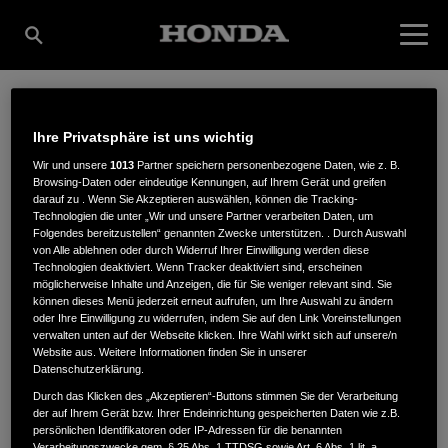
MEYER'S MÜHLE
Ihre Privatsphäre ist uns wichtig
Wir und unsere
1013
Partner speichern personenbezogene Daten, wie z. B.
Browsing-Daten oder eindeutige Kennungen, auf Ihrem Gerät und greifen
GARTENTECHNIK
darauf zu . Wenn Sie Akzeptieren auswählen, können die Tracking-
Technologien die unter „Wir und unsere Partner verarbeiten Daten, um
Folgendes bereitzustellen“ genannten Zwecke unterstützen. . Durch Auswahl
von Alle ablehnen oder durch Widerruf Ihrer Einwilligung werden diese
Technologien deaktiviert. Wenn Tracker deaktiviert sind, erscheinen
GMBH
möglicherweise Inhalte und Anzeigen, die für Sie weniger relevant sind. Sie
können dieses Menü jederzeit erneut aufrufen, um Ihre Auswahl zu ändern
oder Ihre Einwilligung zu widerrufen, indem Sie auf den Link Voreinstellungen
verwalten unten auf der Webseite klicken. Ihre Wahl wirkt sich auf unsere/n
Website aus. Weitere Informationen finden Sie in unserer
Rugenbarg 51
,
22848
,
Norderstedt
Datenschutzerklärung.
Durch das Klicken des „Akzeptieren“-Buttons stimmen Sie der Verarbeitung
der auf Ihrem Gerät bzw. Ihrer Endeinrichtung gespeicherten Daten wie z.B.
persönlichen Identifikatoren oder IP-Adressen für die benannten
Verarbeitungszwecke gem. § 25 Abs. 1 TTDSG sowie Art. 6 Abs. 1 lit. a