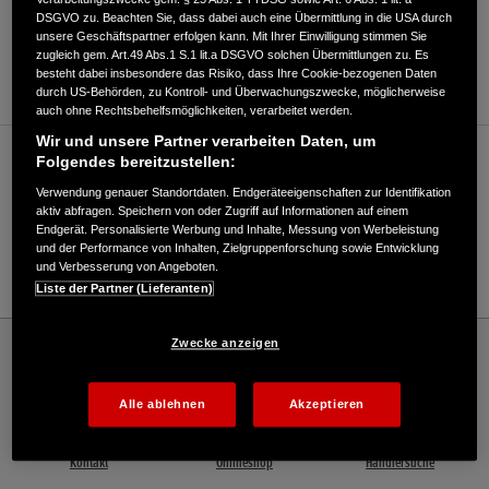
DSGVO zu. Beachten Sie, dass dabei auch eine Übermittlung in die USA durch
ANFAHRTSBESCHREIBUNG ANFORDERN
unsere Geschäftspartner erfolgen kann. Mit Ihrer Einwilligung stimmen Sie
zugleich gem. Art.49 Abs.1 S.1 lit.a DSGVO solchen Übermittlungen zu. Es
WEBSITE
besteht dabei insbesondere das Risiko, dass Ihre Cookie-bezogenen Daten
durch US-Behörden, zu Kontroll- und Überwachungszwecke, möglicherweise
auch ohne Rechtsbehelfsmöglichkeiten, verarbeitet werden.
Wir und unsere Partner verarbeiten Daten, um
Verkauf / Kundendienst
Folgendes bereitzustellen:
Verwendung genauer Standortdaten. Endgeräteeigenschaften zur Identifikation
aktiv abfragen. Speichern von oder Zugriff auf Informationen auf einem
Endgerät. Personalisierte Werbung und Inhalte, Messung von Werbeleistung
040/52862280
und der Performance von Inhalten, Zielgruppenforschung sowie Entwicklung
und Verbesserung von Angeboten.
E-Mail
Liste der Partner (Lieferanten)
Honda
Rasen und Garten
Zwecke anzeigen
Meyer's Mühle Gartentechnik GmbH - Garten – Honda - HONDA Deutschland
Offizielle Website | The Power of Dreams
Alle ablehnen
Akzeptieren
Kontakt
Onlineshop
Händlersuche