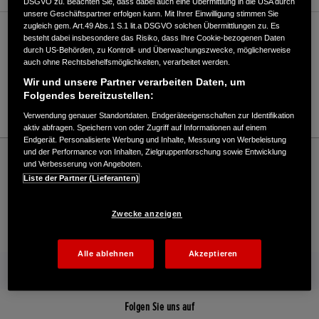
DSGVO zu. Beachten Sie, dass dabei auch eine Übermittlung in die USA durch
unsere Geschäftspartner erfolgen kann. Mit Ihrer Einwilligung stimmen Sie
zugleich gem. Art.49 Abs.1 S.1 lit.a DSGVO solchen Übermittlungen zu. Es
Verkauf / Kundendienst
besteht dabei insbesondere das Risiko, dass Ihre Cookie-bezogenen Daten
durch US-Behörden, zu Kontroll- und Überwachungszwecke, möglicherweise
auch ohne Rechtsbehelfsmöglichkeiten, verarbeitet werden.
Wir und unsere Partner verarbeiten Daten, um
04336/3131
Folgendes bereitzustellen:
E-Mail
Verwendung genauer Standortdaten. Endgeräteeigenschaften zur Identifikation
aktiv abfragen. Speichern von oder Zugriff auf Informationen auf einem
Endgerät. Personalisierte Werbung und Inhalte, Messung von Werbeleistung
Honda
Rasen und Garten
und der Performance von Inhalten, Zielgruppenforschung sowie Entwicklung
und Verbesserung von Angeboten.
Meifort GmbH & Co. KG - Sorgbrück - Rasen und Garten – Honda - HONDA
Liste der Partner (Lieferanten)
Deutschland Offizielle Website | The Power of Dreams
Zwecke anzeigen
Kontakt
Onlineshop
Händlersuche
Alle ablehnen
Akzeptieren
Mehr von Honda
Folgen Sie uns auf