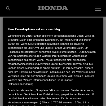
Ihre Privatsphäre ist uns wichtig
MEIFORT GMBH & CO.
Wir und unsere
1015
Partner speichern personenbezogene Daten, wie z. B.
Browsing-Daten oder eindeutige Kennungen, auf Ihrem Gerät und greifen
darauf zu . Wenn Sie Akzeptieren auswählen, können die Tracking-
KG - SORGBRÜCK
Technologien die unter „Wir und unsere Partner verarbeiten Daten, um
Folgendes bereitzustellen“ genannten Zwecke unterstützen. . Durch Auswahl
von Alle ablehnen oder durch Widerruf Ihrer Einwilligung werden diese
Technologien deaktiviert. Wenn Tracker deaktiviert sind, erscheinen
möglicherweise Inhalte und Anzeigen, die für Sie weniger relevant sind. Sie
können dieses Menü jederzeit erneut aufrufen, um Ihre Auswahl zu ändern
Hans-Christian-Kath-Str. 1
,
24806
,
Lohe-Föhrden
oder Ihre Einwilligung zu widerrufen, indem Sie auf den Link Voreinstellungen
verwalten unten auf der Webseite klicken. Ihre Wahl wirkt sich auf unsere/n
Website aus. Weitere Informationen finden Sie in unserer
Datenschutzerklärung.
Durch das Klicken des „Akzeptieren“-Buttons stimmen Sie der Verarbeitung
der auf Ihrem Gerät bzw. Ihrer Endeinrichtung gespeicherten Daten wie z.B.
ANFAHRTSBESCHREIBUNG ANFORDERN
persönlichen Identifikatoren oder IP-Adressen für die benannten
Verarbeitungszwecke gem. § 25 Abs. 1 TTDSG sowie Art. 6 Abs. 1 lit. a