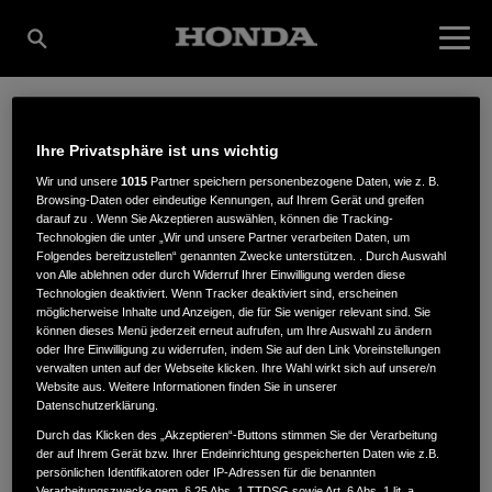
LADI GMBH & CO. KG
Ihre Privatsphäre ist uns wichtig
Wir und unsere
1015
Partner speichern personenbezogene Daten, wie z. B.
Browsing-Daten oder eindeutige Kennungen, auf Ihrem Gerät und greifen
GARTEN- UND
darauf zu . Wenn Sie Akzeptieren auswählen, können die Tracking-
Technologien die unter „Wir und unsere Partner verarbeiten Daten, um
Folgendes bereitzustellen“ genannten Zwecke unterstützen. . Durch Auswahl
von Alle ablehnen oder durch Widerruf Ihrer Einwilligung werden diese
Technologien deaktiviert. Wenn Tracker deaktiviert sind, erscheinen
FORSTGERÄTE
möglicherweise Inhalte und Anzeigen, die für Sie weniger relevant sind. Sie
können dieses Menü jederzeit erneut aufrufen, um Ihre Auswahl zu ändern
oder Ihre Einwilligung zu widerrufen, indem Sie auf den Link Voreinstellungen
verwalten unten auf der Webseite klicken. Ihre Wahl wirkt sich auf unsere/n
Website aus. Weitere Informationen finden Sie in unserer
Gottlieb-Daimler-Straße 2
,
76703
,
Kraichtal
Datenschutzerklärung.
Durch das Klicken des „Akzeptieren“-Buttons stimmen Sie der Verarbeitung
der auf Ihrem Gerät bzw. Ihrer Endeinrichtung gespeicherten Daten wie z.B.
persönlichen Identifikatoren oder IP-Adressen für die benannten
Verarbeitungszwecke gem. § 25 Abs. 1 TTDSG sowie Art. 6 Abs. 1 lit. a