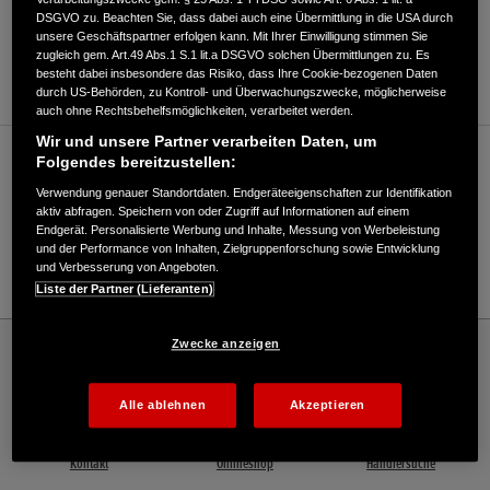
DSGVO zu. Beachten Sie, dass dabei auch eine Übermittlung in die USA durch
ANFAHRTSBESCHREIBUNG ANFORDERN
unsere Geschäftspartner erfolgen kann. Mit Ihrer Einwilligung stimmen Sie
zugleich gem. Art.49 Abs.1 S.1 lit.a DSGVO solchen Übermittlungen zu. Es
WEBSITE
besteht dabei insbesondere das Risiko, dass Ihre Cookie-bezogenen Daten
durch US-Behörden, zu Kontroll- und Überwachungszwecke, möglicherweise
auch ohne Rechtsbehelfsmöglichkeiten, verarbeitet werden.
Wir und unsere Partner verarbeiten Daten, um
Verkauf / Kundendienst
Folgendes bereitzustellen:
Verwendung genauer Standortdaten. Endgeräteeigenschaften zur Identifikation
aktiv abfragen. Speichern von oder Zugriff auf Informationen auf einem
Endgerät. Personalisierte Werbung und Inhalte, Messung von Werbeleistung
07250/338
und der Performance von Inhalten, Zielgruppenforschung sowie Entwicklung
und Verbesserung von Angeboten.
E-Mail
Liste der Partner (Lieferanten)
Honda
Rasen und Garten
Zwecke anzeigen
Ladi GmbH & Co. KG Garten- und Forstgeräte - Garten – Honda - HONDA
Deutschland Offizielle Website | The Power of Dreams
Alle ablehnen
Akzeptieren
Kontakt
Onlineshop
Händlersuche