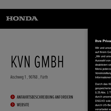
Ihre Priv
Wir und uns
auf Ihrem Ge
KVN GMBH
„Wir und uns
Auswahl von 
deaktiviert s
Menü jederzei
Voreinstellun
Aischweg 1
,
90768
,
Fürth
Informatione
Durch das Kl
gespeicherte
§ 25 Abs. 1 
ANFAHRTSBESCHREIBUNG ANFORDERN
durch unsere 
DSGVO solche
WEBSITE
durch US-Beh
verarbeitet 