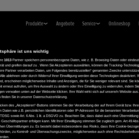
Produkte
Angebote
Service
Onlineshop
atsphäre ist uns wichtig
ere
1013
Partner speichern personenbezogene Daten, wie z. B. Browsing-Daten oder eindeu
rät und greifen darauf zu . Wenn Sie Akzeptieren auswählen, können die Tracking-Technologi
ere Partner verarbeiten Daten, um Folgendes bereitzustellen“ genannten Zwecke unterstütze
Alle ablehnen oder durch Widerruf Ihrer Einwilligung werden diese Technologien deaktiviert.
ind, erscheinen möglicherweise Inhalte und Anzeigen, die für Sie weniger relevant sind. Sie k
t erneut aufrufen, um Ihre Auswahl zu ändern oder Ihre Einwilligung zu widerrufen, indem Sie
gen verwalten unten auf der Webseite klicken. Ihre Wahl wirkt sich auf unsere/n Website aus
n finden Sie in unserer Datenschutzerklärung.
icken des „Akzeptieren“-Buttons stimmen Sie der Verarbeitung der auf Ihrem Gerät bzw. Ihre
n Daten wie z.B. persönlichen Identifikatoren oder IP-Adressen für die benannten Verarbei
TTDSG sowie Art. 6 Abs. 1 lit. a DSGVO zu. Beachten Sie, dass dabei auch eine Übermittlung
Geschäftspartner erfolgen kann. Mit Ihrer Einwilligung stimmen Sie zugleich gem. Art.49 Abs.1
n Übermittlungen zu. Es besteht dabei insbesondere das Risiko, dass Ihre Cookie-bezog
örden, zu Kontroll- und Überwachungszwecke, möglicherweise auch ohne Rechtsbehelfsmö
werden.