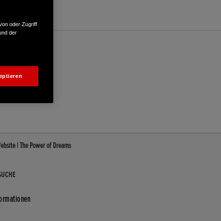
von oder Zugriff
und der
eptieren
ebsite | The Power of Dreams
SUCHE
formationen