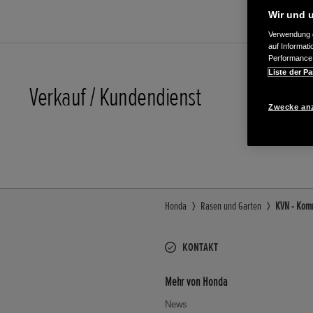
Wir und u
Verwendung g
auf Informat
Performance 
Liste der Pa
Verkauf / Kundendienst
0911/762
Zwecke an
E-Mail
Honda
Rasen und Garten
KVN - Komm
KONTAKT
Mehr von Honda
News