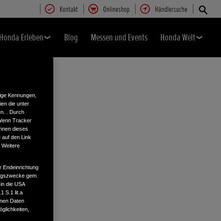
Kontakt
Onlineshop
Händlersuche
Honda Erleben
Blog
Messen und Events
Honda Welt
tige Kennungen,
en die unter
n. . Durch
 Wenn Tracker
önnen dieses
 auf den Link
. Weitere
r Endeinrichtung
tungszwecke gem.
 in die USA
 S.1 lit.a
enen Daten
glichkeiten,