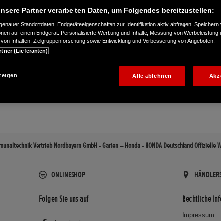
nsere Partner verarbeiten Daten, um Folgendes bereitzustellen:
enauer Standortdaten. Endgeräteeigenschaften zur Identifikation aktiv abfragen. Speichern 
ionen auf einem Endgerät. Personalisierte Werbung und Inhalte, Messung von Werbeleistung 
von Inhalten, Zielgruppenforschung sowie Entwicklung und Verbesserung von Angeboten.
rtner (Lieferanten)
020
zeigen
Alle ablehnen
Akz
unaltechnik Vertrieb Nordbayern GmbH - Garten – Honda - HONDA Deutschland Offizielle W
ONLINESHOP
HÄNDLER
Folgen Sie uns auf
Rechtliche In
Impressum