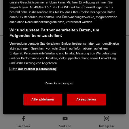
unsere Geschäftspartner erfolgen kann. Mit Ihrer Einwilligung stimmen Sie
zugleich gem. Art.49 Abs.1 S.1 lit.a DSGVO solchen Übermittlungen zu. Es
besteht dabei insbesondere das Risiko, dass Ihre Cookie-bezogenen Daten
0451/82064
durch US-Behörden, zu Kontroll- und Überwachungszwecke, möglicherweise
auch ohne Rechtsbehelfsmöglichkeiten, verarbeitet werden.
E-Mail
Wir und unsere Partner verarbeiten Daten, um
Folgendes bereitzustellen:
Honda
Rasen und Garten
Verwendung genauer Standortdaten. Endgeräteeigenschaften zur Identifikation
Kulow GmbH - Garten – Honda - HONDA Deutschland Offizielle Website | The Power
aktiv abfragen. Speichern von oder Zugriff auf Informationen auf einem
of Dreams
Endgerät. Personalisierte Werbung und Inhalte, Messung von Werbeleistung
und der Performance von Inhalten, Zielgruppenforschung sowie Entwicklung
und Verbesserung von Angeboten.
Liste der Partner (Lieferanten)
Kontakt
Onlineshop
Händlersuche
Zwecke anzeigen
Mehr von Honda
Alle ablehnen
Akzeptieren
Folgen Sie uns auf
Facebook
YouTube
Instagram