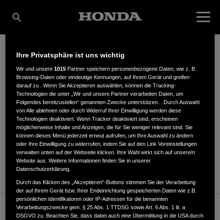
Ihre Privatsphäre ist uns wichtig
KULOW GMBH
Wir und unsere
1015
Partner speichern personenbezogene Daten, wie z. B.
Browsing-Daten oder eindeutige Kennungen, auf Ihrem Gerät und greifen
darauf zu . Wenn Sie Akzeptieren auswählen, können die Tracking-
Technologien die unter „Wir und unsere Partner verarbeiten Daten, um
Folgendes bereitzustellen“ genannten Zwecke unterstützen. . Durch Auswahl
Tulpenweg 1
,
23558
,
Lübeck
von Alle ablehnen oder durch Widerruf Ihrer Einwilligung werden diese
Technologien deaktiviert. Wenn Tracker deaktiviert sind, erscheinen
möglicherweise Inhalte und Anzeigen, die für Sie weniger relevant sind. Sie
können dieses Menü jederzeit erneut aufrufen, um Ihre Auswahl zu ändern
oder Ihre Einwilligung zu widerrufen, indem Sie auf den Link Voreinstellungen
verwalten unten auf der Webseite klicken. Ihre Wahl wirkt sich auf unsere/n
Website aus. Weitere Informationen finden Sie in unserer
ANFAHRTSBESCHREIBUNG ANFORDERN
Datenschutzerklärung.
Durch das Klicken des „Akzeptieren“-Buttons stimmen Sie der Verarbeitung
der auf Ihrem Gerät bzw. Ihrer Endeinrichtung gespeicherten Daten wie z.B.
persönlichen Identifikatoren oder IP-Adressen für die benannten
Verarbeitungszwecke gem. § 25 Abs. 1 TTDSG sowie Art. 6 Abs. 1 lit. a
Verkauf / Kundendienst
DSGVO zu. Beachten Sie, dass dabei auch eine Übermittlung in die USA durch