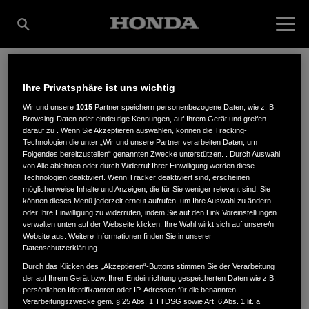
Ihre Privatsphäre ist uns wichtig
KRUMM
Wir und unsere
1015
Partner speichern personenbezogene Daten, wie z. B.
Browsing-Daten oder eindeutige Kennungen, auf Ihrem Gerät und greifen
darauf zu . Wenn Sie Akzeptieren auswählen, können die Tracking-
LANDTECHNIK GMBH
Technologien die unter „Wir und unsere Partner verarbeiten Daten, um
Folgendes bereitzustellen“ genannten Zwecke unterstützen. . Durch Auswahl
von Alle ablehnen oder durch Widerruf Ihrer Einwilligung werden diese
Technologien deaktiviert. Wenn Tracker deaktiviert sind, erscheinen
möglicherweise Inhalte und Anzeigen, die für Sie weniger relevant sind. Sie
Stöckstraße 3
,
79364
,
Malterdingen
können dieses Menü jederzeit erneut aufrufen, um Ihre Auswahl zu ändern
oder Ihre Einwilligung zu widerrufen, indem Sie auf den Link Voreinstellungen
verwalten unten auf der Webseite klicken. Ihre Wahl wirkt sich auf unsere/n
Website aus. Weitere Informationen finden Sie in unserer
Datenschutzerklärung.
Durch das Klicken des „Akzeptieren“-Buttons stimmen Sie der Verarbeitung
der auf Ihrem Gerät bzw. Ihrer Endeinrichtung gespeicherten Daten wie z.B.
ANFAHRTSBESCHREIBUNG ANFORDERN
persönlichen Identifikatoren oder IP-Adressen für die benannten
WEBSITE
Verarbeitungszwecke gem. § 25 Abs. 1 TTDSG sowie Art. 6 Abs. 1 lit. a