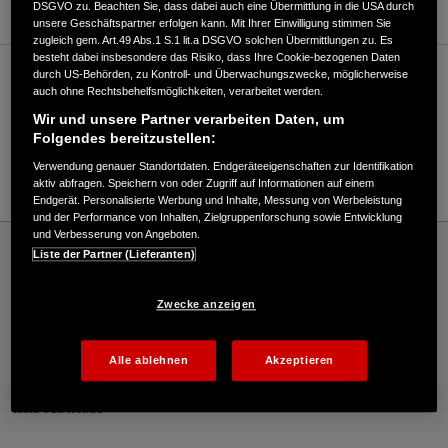
DSGVO zu. Beachten Sie, dass dabei auch eine Übermittlung in die USA durch
unsere Geschäftspartner erfolgen kann. Mit Ihrer Einwilligung stimmen Sie
zugleich gem. Art.49 Abs.1 S.1 lit.a DSGVO solchen Übermittlungen zu. Es
besteht dabei insbesondere das Risiko, dass Ihre Cookie-bezogenen Daten
durch US-Behörden, zu Kontroll- und Überwachungszwecke, möglicherweise
Verkauf / Kundendienst
auch ohne Rechtsbehelfsmöglichkeiten, verarbeitet werden.
Wir und unsere Partner verarbeiten Daten, um
Folgendes bereitzustellen:
07644/1414
Verwendung genauer Standortdaten. Endgeräteeigenschaften zur Identifikation
E-Mail
aktiv abfragen. Speichern von oder Zugriff auf Informationen auf einem
Endgerät. Personalisierte Werbung und Inhalte, Messung von Werbeleistung
und der Performance von Inhalten, Zielgruppenforschung sowie Entwicklung
und Verbesserung von Angeboten.
Honda
Rasen und Garten
Liste der Partner (Lieferanten)
Krumm Landtechnik GmbH - Garten – Honda - HONDA Deutschland Offizielle
Website | The Power of Dreams
Zwecke anzeigen
Kontakt
Onlineshop
Händlersuche
Alle ablehnen
Akzeptieren
Mehr von Honda