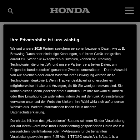
Ihre Privatsphäre ist uns wichtig
RUDOLF
Wir und unsere
1015
Partner speichern personenbezogene Daten, wie z. B.
Browsing-Daten oder eindeutige Kennungen, auf Ihrem Gerät und greifen
darauf zu . Wenn Sie Akzeptieren auswählen, können die Tracking-
HAGENGRUBER
Technologien die unter „Wir und unsere Partner verarbeiten Daten, um
Folgendes bereitzustellen“ genannten Zwecke unterstützen. . Durch Auswahl
von Alle ablehnen oder durch Widerruf Ihrer Einwilligung werden diese
Technologien deaktiviert. Wenn Tracker deaktiviert sind, erscheinen
möglicherweise Inhalte und Anzeigen, die für Sie weniger relevant sind. Sie
Gehmannsberg 22
,
94269
,
Rinchnach
können dieses Menü jederzeit erneut aufrufen, um Ihre Auswahl zu ändern
oder Ihre Einwilligung zu widerrufen, indem Sie auf den Link Voreinstellungen
verwalten unten auf der Webseite klicken. Ihre Wahl wirkt sich auf unsere/n
Website aus. Weitere Informationen finden Sie in unserer
Datenschutzerklärung.
Durch das Klicken des „Akzeptieren“-Buttons stimmen Sie der Verarbeitung
der auf Ihrem Gerät bzw. Ihrer Endeinrichtung gespeicherten Daten wie z.B.
ANFAHRTSBESCHREIBUNG ANFORDERN
persönlichen Identifikatoren oder IP-Adressen für die benannten
WEBSITE
Verarbeitungszwecke gem. § 25 Abs. 1 TTDSG sowie Art. 6 Abs. 1 lit. a