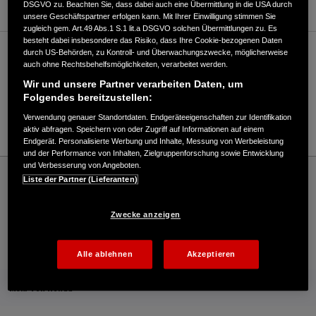
DSGVO zu. Beachten Sie, dass dabei auch eine Übermittlung in die USA durch
unsere Geschäftspartner erfolgen kann. Mit Ihrer Einwilligung stimmen Sie
zugleich gem. Art.49 Abs.1 S.1 lit.a DSGVO solchen Übermittlungen zu. Es
besteht dabei insbesondere das Risiko, dass Ihre Cookie-bezogenen Daten
durch US-Behörden, zu Kontroll- und Überwachungszwecke, möglicherweise
Verkauf / Kundendienst
auch ohne Rechtsbehelfsmöglichkeiten, verarbeitet werden.
Wir und unsere Partner verarbeiten Daten, um
Folgendes bereitzustellen:
09928/505
Verwendung genauer Standortdaten. Endgeräteeigenschaften zur Identifikation
E-Mail
aktiv abfragen. Speichern von oder Zugriff auf Informationen auf einem
Endgerät. Personalisierte Werbung und Inhalte, Messung von Werbeleistung
und der Performance von Inhalten, Zielgruppenforschung sowie Entwicklung
und Verbesserung von Angeboten.
Honda
Rasen und Garten
Liste der Partner (Lieferanten)
Rudolf Hagengruber - Garten – Honda - HONDA Deutschland Offizielle Website | The
Power of Dreams
Zwecke anzeigen
Kontakt
Onlineshop
Händlersuche
Alle ablehnen
Akzeptieren
Mehr von Honda