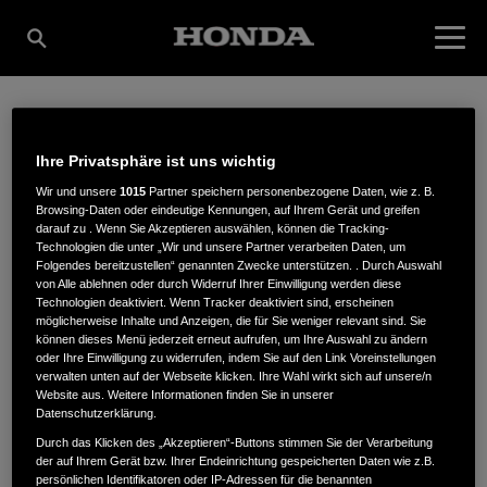
HALLER FORST &
Ihre Privatsphäre ist uns wichtig
Wir und unsere
1015
Partner speichern personenbezogene Daten, wie z. B.
Browsing-Daten oder eindeutige Kennungen, auf Ihrem Gerät und greifen
GARTENGERÄTE INH.
darauf zu . Wenn Sie Akzeptieren auswählen, können die Tracking-
Technologien die unter „Wir und unsere Partner verarbeiten Daten, um
Folgendes bereitzustellen“ genannten Zwecke unterstützen. . Durch Auswahl
von Alle ablehnen oder durch Widerruf Ihrer Einwilligung werden diese
DORINA HALLER-
Technologien deaktiviert. Wenn Tracker deaktiviert sind, erscheinen
möglicherweise Inhalte und Anzeigen, die für Sie weniger relevant sind. Sie
können dieses Menü jederzeit erneut aufrufen, um Ihre Auswahl zu ändern
oder Ihre Einwilligung zu widerrufen, indem Sie auf den Link Voreinstellungen
KINDLE
verwalten unten auf der Webseite klicken. Ihre Wahl wirkt sich auf unsere/n
Website aus. Weitere Informationen finden Sie in unserer
Datenschutzerklärung.
Durch das Klicken des „Akzeptieren“-Buttons stimmen Sie der Verarbeitung
der auf Ihrem Gerät bzw. Ihrer Endeinrichtung gespeicherten Daten wie z.B.
Burgbühlstraße 7
,
77933
,
Lahr
persönlichen Identifikatoren oder IP-Adressen für die benannten