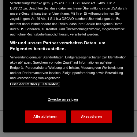
Verarbeitungszwecke gem. § 25 Abs. 1 TTDSG sowie Art. 6 Abs. 1 lit. a
DSGVO zu. Beachten Sie, dass dabei auch eine Übermittlung in die USA durch
unsere Geschäftspartner erfolgen kann. Mit Ihrer Einwilligung stimmen Sie
zugleich gem. Art.49 Abs.1 S.1 lit.a DSGVO solchen Übermittlungen zu. Es
besteht dabei insbesondere das Risiko, dass Ihre Cookie-bezogenen Daten
durch US-Behörden, zu Kontroll- und Überwachungszwecke, möglicherweise
ANFAHRTSBESCHREIBUNG ANFORDERN
auch ohne Rechtsbehelfsmöglichkeiten, verarbeitet werden.
WEBSITE
Wir und unsere Partner verarbeiten Daten, um
Folgendes bereitzustellen:
Verwendung genauer Standortdaten. Endgeräteeigenschaften zur Identifikation
aktiv abfragen. Speichern von oder Zugriff auf Informationen auf einem
Verkauf / Kundendienst
Endgerät. Personalisierte Werbung und Inhalte, Messung von Werbeleistung
und der Performance von Inhalten, Zielgruppenforschung sowie Entwicklung
und Verbesserung von Angeboten.
Liste der Partner (Lieferanten)
07821/37324
E-Mail
Zwecke anzeigen
Honda
Rasen und Garten
Alle ablehnen
Akzeptieren
Haller Forst & Gartengeräte Inh. Dorina Haller-Kindle - Garten – Honda -
Willkommen bei Honda