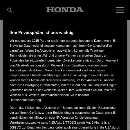
Ihre Privatsphäre ist uns wichtig
ERNST HOLM
Wir und unsere
1015
Partner speichern personenbezogene Daten, wie z. B.
Browsing-Daten oder eindeutige Kennungen, auf Ihrem Gerät und greifen
darauf zu . Wenn Sie Akzeptieren auswählen, können die Tracking-
Technologien die unter „Wir und unsere Partner verarbeiten Daten, um
Folgendes bereitzustellen“ genannten Zwecke unterstützen. . Durch Auswahl
Hauptstraße 43
,
25718
,
Friedrichskoog
von Alle ablehnen oder durch Widerruf Ihrer Einwilligung werden diese
Technologien deaktiviert. Wenn Tracker deaktiviert sind, erscheinen
möglicherweise Inhalte und Anzeigen, die für Sie weniger relevant sind. Sie
können dieses Menü jederzeit erneut aufrufen, um Ihre Auswahl zu ändern
oder Ihre Einwilligung zu widerrufen, indem Sie auf den Link Voreinstellungen
verwalten unten auf der Webseite klicken. Ihre Wahl wirkt sich auf unsere/n
Website aus. Weitere Informationen finden Sie in unserer
ANFAHRTSBESCHREIBUNG ANFORDERN
Datenschutzerklärung.
WEBSITE
Durch das Klicken des „Akzeptieren“-Buttons stimmen Sie der Verarbeitung
der auf Ihrem Gerät bzw. Ihrer Endeinrichtung gespeicherten Daten wie z.B.
persönlichen Identifikatoren oder IP-Adressen für die benannten
Verarbeitungszwecke gem. § 25 Abs. 1 TTDSG sowie Art. 6 Abs. 1 lit. a
DSGVO zu. Beachten Sie, dass dabei auch eine Übermittlung in die USA durch