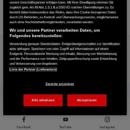
Verkauf / Kundendienst
unsere Geschäftspartner erfolgen kann. Mit Ihrer Einwilligung stimmen Sie
zugleich gem. Art.49 Abs.1 S.1 lit.a DSGVO solchen Übermittlungen zu. Es
besteht dabei insbesondere das Risiko, dass Ihre Cookie-bezogenen Daten
durch US-Behörden, zu Kontroll- und Überwachungszwecke, möglicherweise
auch ohne Rechtsbehelfsmöglichkeiten, verarbeitet werden.
04856/469
Wir und unsere Partner verarbeiten Daten, um
Folgendes bereitzustellen:
Honda
Rasen und Garten
Verwendung genauer Standortdaten. Endgeräteeigenschaften zur Identifikation
Ernst Holm - Garten – Honda - HONDA Deutschland Offizielle Website | The Power of
aktiv abfragen. Speichern von oder Zugriff auf Informationen auf einem
Dreams
Endgerät. Personalisierte Werbung und Inhalte, Messung von Werbeleistung
und der Performance von Inhalten, Zielgruppenforschung sowie Entwicklung
und Verbesserung von Angeboten.
Liste der Partner (Lieferanten)
Kontakt
Onlineshop
Händlersuche
Zwecke anzeigen
Mehr von Honda
Alle ablehnen
Akzeptieren
Folgen Sie uns auf
Facebook
YouTube
Instagram