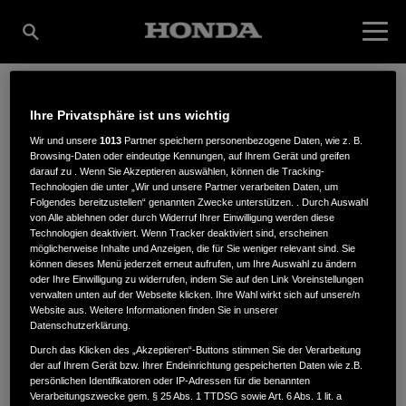
Ihre Privatsphäre ist uns wichtig
HORSCH LAND- UND
Wir und unsere
1013
Partner speichern personenbezogene Daten, wie z. B.
Browsing-Daten oder eindeutige Kennungen, auf Ihrem Gerät und greifen
darauf zu . Wenn Sie Akzeptieren auswählen, können die Tracking-
GARTENTECHNIK E.K.
Technologien die unter „Wir und unsere Partner verarbeiten Daten, um
Folgendes bereitzustellen“ genannten Zwecke unterstützen. . Durch Auswahl
von Alle ablehnen oder durch Widerruf Ihrer Einwilligung werden diese
Technologien deaktiviert. Wenn Tracker deaktiviert sind, erscheinen
möglicherweise Inhalte und Anzeigen, die für Sie weniger relevant sind. Sie
Lise-Meitner-Strasse 10
,
85055
,
Ingolstadt
können dieses Menü jederzeit erneut aufrufen, um Ihre Auswahl zu ändern
oder Ihre Einwilligung zu widerrufen, indem Sie auf den Link Voreinstellungen
verwalten unten auf der Webseite klicken. Ihre Wahl wirkt sich auf unsere/n
Website aus. Weitere Informationen finden Sie in unserer
Datenschutzerklärung.
Durch das Klicken des „Akzeptieren“-Buttons stimmen Sie der Verarbeitung
der auf Ihrem Gerät bzw. Ihrer Endeinrichtung gespeicherten Daten wie z.B.
ANFAHRTSBESCHREIBUNG ANFORDERN
persönlichen Identifikatoren oder IP-Adressen für die benannten
WEBSITE
Verarbeitungszwecke gem. § 25 Abs. 1 TTDSG sowie Art. 6 Abs. 1 lit. a