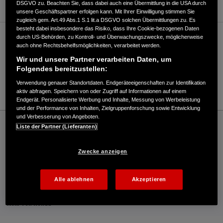
DSGVO zu. Beachten Sie, dass dabei auch eine Übermittlung in die USA durch
unsere Geschäftspartner erfolgen kann. Mit Ihrer Einwilligung stimmen Sie
zugleich gem. Art.49 Abs.1 S.1 lit.a DSGVO solchen Übermittlungen zu. Es
besteht dabei insbesondere das Risiko, dass Ihre Cookie-bezogenen Daten
durch US-Behörden, zu Kontroll- und Überwachungszwecke, möglicherweise
Verkauf / Kundendienst
auch ohne Rechtsbehelfsmöglichkeiten, verarbeitet werden.
Wir und unsere Partner verarbeiten Daten, um
Folgendes bereitzustellen:
0841/954630
Verwendung genauer Standortdaten. Endgeräteeigenschaften zur Identifikation
E-Mail
aktiv abfragen. Speichern von oder Zugriff auf Informationen auf einem
Endgerät. Personalisierte Werbung und Inhalte, Messung von Werbeleistung
und der Performance von Inhalten, Zielgruppenforschung sowie Entwicklung
und Verbesserung von Angeboten.
Honda
Rasen und Garten
Liste der Partner (Lieferanten)
Horsch Land- und Gartentechnik e.K. - Rasen und Garten – Honda - HONDA
Deutschland Offizielle Website | The Power of Dreams
Zwecke anzeigen
Kontakt
Onlineshop
Händlersuche
Alle ablehnen
Akzeptieren
Mehr von Honda