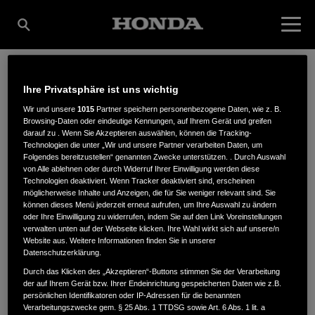
Ihre Privatsphäre ist uns wichtig
HILKO MEYER GEBR.
Wir und unsere
1015
Partner speichern personenbezogene Daten, wie z. B.
Browsing-Daten oder eindeutige Kennungen, auf Ihrem Gerät und greifen
darauf zu . Wenn Sie Akzeptieren auswählen, können die Tracking-
MEYER GMBH
Technologien die unter „Wir und unsere Partner verarbeiten Daten, um
Folgendes bereitzustellen“ genannten Zwecke unterstützen. . Durch Auswahl
von Alle ablehnen oder durch Widerruf Ihrer Einwilligung werden diese
Technologien deaktiviert. Wenn Tracker deaktiviert sind, erscheinen
möglicherweise Inhalte und Anzeigen, die für Sie weniger relevant sind. Sie
Molkereistr. 1
,
26935
,
Stadland
können dieses Menü jederzeit erneut aufrufen, um Ihre Auswahl zu ändern
oder Ihre Einwilligung zu widerrufen, indem Sie auf den Link Voreinstellungen
verwalten unten auf der Webseite klicken. Ihre Wahl wirkt sich auf unsere/n
Website aus. Weitere Informationen finden Sie in unserer
Datenschutzerklärung.
Durch das Klicken des „Akzeptieren“-Buttons stimmen Sie der Verarbeitung
der auf Ihrem Gerät bzw. Ihrer Endeinrichtung gespeicherten Daten wie z.B.
ANFAHRTSBESCHREIBUNG ANFORDERN
persönlichen Identifikatoren oder IP-Adressen für die benannten
WEBSITE
Verarbeitungszwecke gem. § 25 Abs. 1 TTDSG sowie Art. 6 Abs. 1 lit. a