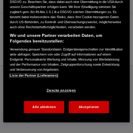
DSGVO zu. Beachten Sie, dass dabei auch eine Übermittlung in die USA durch
unsere Geschäftspartner erfolgen kann. Mit Ihrer Einwilligung stimmen Sie
zugleich gem. Art.49 Abs.1 S.1 lit.a DSGVO solchen Übermittlungen zu. Es
besteht dabei insbesondere das Risiko, dass Ihre Cookie-bezogenen Daten
durch US-Behörden, zu Kontroll- und Überwachungszwecke, möglicherweise
Verkauf / Kundendienst
auch ohne Rechtsbehelfsmöglichkeiten, verarbeitet werden.
Wir und unsere Partner verarbeiten Daten, um
Folgendes bereitzustellen:
04732/1044
Verwendung genauer Standortdaten. Endgeräteeigenschaften zur Identifikation
E-Mail
aktiv abfragen. Speichern von oder Zugriff auf Informationen auf einem
Endgerät. Personalisierte Werbung und Inhalte, Messung von Werbeleistung
und der Performance von Inhalten, Zielgruppenforschung sowie Entwicklung
und Verbesserung von Angeboten.
Honda
Rasen und Garten
Liste der Partner (Lieferanten)
Hilko Meyer Gebr. Meyer GmbH - Garten – Honda - HONDA Deutschland Offizielle
Website | The Power of Dreams
Zwecke anzeigen
Kontakt
Onlineshop
Händlersuche
Alle ablehnen
Akzeptieren
Mehr von Honda