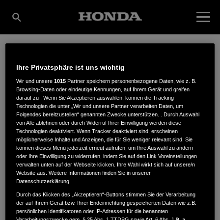
CARL HINRICHS E.K.
Ihre Privatsphäre ist uns wichtig
Wir und unsere
1015
Partner speichern personenbezogene Daten, wie z. B.
Browsing-Daten oder eindeutige Kennungen, auf Ihrem Gerät und greifen
INHABER KAI
darauf zu . Wenn Sie Akzeptieren auswählen, können die Tracking-
Technologien die unter „Wir und unsere Partner verarbeiten Daten, um
Folgendes bereitzustellen“ genannten Zwecke unterstützen. . Durch Auswahl
von Alle ablehnen oder durch Widerruf Ihrer Einwilligung werden diese
Technologien deaktiviert. Wenn Tracker deaktiviert sind, erscheinen
HINRICHS
möglicherweise Inhalte und Anzeigen, die für Sie weniger relevant sind. Sie
können dieses Menü jederzeit erneut aufrufen, um Ihre Auswahl zu ändern
oder Ihre Einwilligung zu widerrufen, indem Sie auf den Link Voreinstellungen
verwalten unten auf der Webseite klicken. Ihre Wahl wirkt sich auf unsere/n
Website aus. Weitere Informationen finden Sie in unserer
Südgeorgsfehner Str. 5-7
,
26689
,
Apen-Augustfehn
Datenschutzerklärung.
Durch das Klicken des „Akzeptieren“-Buttons stimmen Sie der Verarbeitung
der auf Ihrem Gerät bzw. Ihrer Endeinrichtung gespeicherten Daten wie z.B.
persönlichen Identifikatoren oder IP-Adressen für die benannten
Verarbeitungszwecke gem. § 25 Abs. 1 TTDSG sowie Art. 6 Abs. 1 lit. a