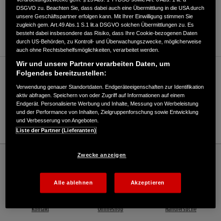
DSGVO zu. Beachten Sie, dass dabei auch eine Übermittlung in die USA durch
ANFAHRTSBESCHREIBUNG ANFORDERN
unsere Geschäftspartner erfolgen kann. Mit Ihrer Einwilligung stimmen Sie
zugleich gem. Art.49 Abs.1 S.1 lit.a DSGVO solchen Übermittlungen zu. Es
WEBSITE
besteht dabei insbesondere das Risiko, dass Ihre Cookie-bezogenen Daten
durch US-Behörden, zu Kontroll- und Überwachungszwecke, möglicherweise
auch ohne Rechtsbehelfsmöglichkeiten, verarbeitet werden.
Wir und unsere Partner verarbeiten Daten, um
Verkauf / Kundendienst
Folgendes bereitzustellen:
Verwendung genauer Standortdaten. Endgeräteeigenschaften zur Identifikation
aktiv abfragen. Speichern von oder Zugriff auf Informationen auf einem
Endgerät. Personalisierte Werbung und Inhalte, Messung von Werbeleistung
04489 1326
und der Performance von Inhalten, Zielgruppenforschung sowie Entwicklung
und Verbesserung von Angeboten.
E-Mail
Liste der Partner (Lieferanten)
Honda
Rasen und Garten
Zwecke anzeigen
CARL HINRICHS E.K. INHABER KAI HINRICHS - Rasen und Garten – Honda - HONDA
Deutschland Offizielle Website | The Power of Dreams
Alle ablehnen
Akzeptieren
Kontakt
Onlineshop
Händlersuche