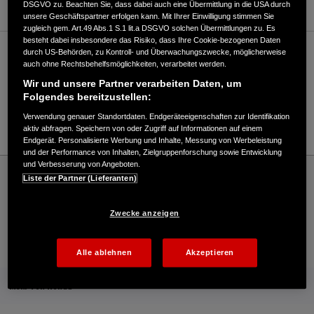
DSGVO zu. Beachten Sie, dass dabei auch eine Übermittlung in die USA durch
unsere Geschäftspartner erfolgen kann. Mit Ihrer Einwilligung stimmen Sie
zugleich gem. Art.49 Abs.1 S.1 lit.a DSGVO solchen Übermittlungen zu. Es
besteht dabei insbesondere das Risiko, dass Ihre Cookie-bezogenen Daten
durch US-Behörden, zu Kontroll- und Überwachungszwecke, möglicherweise
Verkauf / Kundendienst
auch ohne Rechtsbehelfsmöglichkeiten, verarbeitet werden.
Wir und unsere Partner verarbeiten Daten, um
Folgendes bereitzustellen:
09181/2657-0
Verwendung genauer Standortdaten. Endgeräteeigenschaften zur Identifikation
E-Mail
aktiv abfragen. Speichern von oder Zugriff auf Informationen auf einem
Endgerät. Personalisierte Werbung und Inhalte, Messung von Werbeleistung
und der Performance von Inhalten, Zielgruppenforschung sowie Entwicklung
und Verbesserung von Angeboten.
Honda
Rasen und Garten
Liste der Partner (Lieferanten)
Götz Technik GmbH & Co.KG - Rasen und Garten – Honda - HONDA Deutschland
Offizielle Website | The Power of Dreams
Zwecke anzeigen
Kontakt
Onlineshop
Händlersuche
Alle ablehnen
Akzeptieren
Mehr von Honda