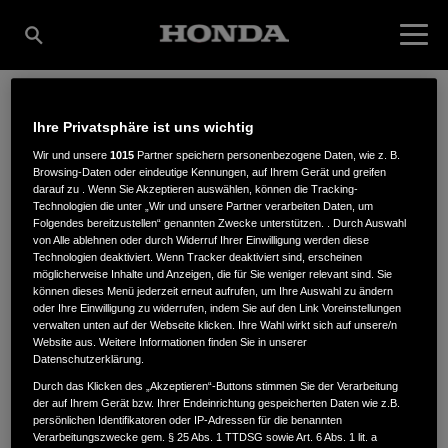
Ihre Privatsphäre ist uns wichtig
GÖTZ TECHNIK GMBH
Wir und unsere
1015
Partner speichern personenbezogene Daten, wie z. B.
Browsing-Daten oder eindeutige Kennungen, auf Ihrem Gerät und greifen
darauf zu . Wenn Sie Akzeptieren auswählen, können die Tracking-
& CO.KG
Technologien die unter „Wir und unsere Partner verarbeiten Daten, um
Folgendes bereitzustellen“ genannten Zwecke unterstützen. . Durch Auswahl
von Alle ablehnen oder durch Widerruf Ihrer Einwilligung werden diese
Technologien deaktiviert. Wenn Tracker deaktiviert sind, erscheinen
möglicherweise Inhalte und Anzeigen, die für Sie weniger relevant sind. Sie
Am Berliner Ring 6
,
92318
,
Neumarkt
können dieses Menü jederzeit erneut aufrufen, um Ihre Auswahl zu ändern
oder Ihre Einwilligung zu widerrufen, indem Sie auf den Link Voreinstellungen
verwalten unten auf der Webseite klicken. Ihre Wahl wirkt sich auf unsere/n
Website aus. Weitere Informationen finden Sie in unserer
Datenschutzerklärung.
Durch das Klicken des „Akzeptieren“-Buttons stimmen Sie der Verarbeitung
der auf Ihrem Gerät bzw. Ihrer Endeinrichtung gespeicherten Daten wie z.B.
ANFAHRTSBESCHREIBUNG ANFORDERN
persönlichen Identifikatoren oder IP-Adressen für die benannten
WEBSITE
Verarbeitungszwecke gem. § 25 Abs. 1 TTDSG sowie Art. 6 Abs. 1 lit. a