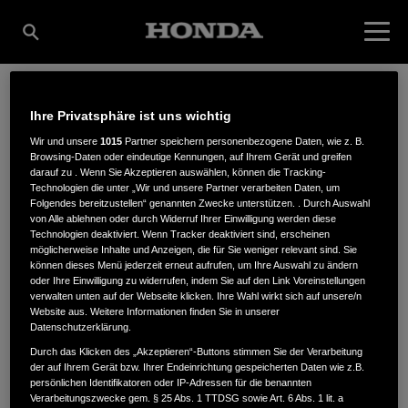
Ihre Privatsphäre ist uns wichtig
ENDRESS
Wir und unsere
1015
Partner speichern personenbezogene Daten, wie z. B.
Browsing-Daten oder eindeutige Kennungen, auf Ihrem Gerät und greifen
darauf zu . Wenn Sie Akzeptieren auswählen, können die Tracking-
MOTORGERÄTE GMBH
Technologien die unter „Wir und unsere Partner verarbeiten Daten, um
Folgendes bereitzustellen“ genannten Zwecke unterstützen. . Durch Auswahl
von Alle ablehnen oder durch Widerruf Ihrer Einwilligung werden diese
Technologien deaktiviert. Wenn Tracker deaktiviert sind, erscheinen
möglicherweise Inhalte und Anzeigen, die für Sie weniger relevant sind. Sie
FRIEDRICH-LIST-STRASSE 8
,
88353
,
Kißlegg
können dieses Menü jederzeit erneut aufrufen, um Ihre Auswahl zu ändern
oder Ihre Einwilligung zu widerrufen, indem Sie auf den Link Voreinstellungen
verwalten unten auf der Webseite klicken. Ihre Wahl wirkt sich auf unsere/n
Website aus. Weitere Informationen finden Sie in unserer
Datenschutzerklärung.
Durch das Klicken des „Akzeptieren“-Buttons stimmen Sie der Verarbeitung
der auf Ihrem Gerät bzw. Ihrer Endeinrichtung gespeicherten Daten wie z.B.
ANFAHRTSBESCHREIBUNG ANFORDERN
persönlichen Identifikatoren oder IP-Adressen für die benannten
WEBSITE
Verarbeitungszwecke gem. § 25 Abs. 1 TTDSG sowie Art. 6 Abs. 1 lit. a