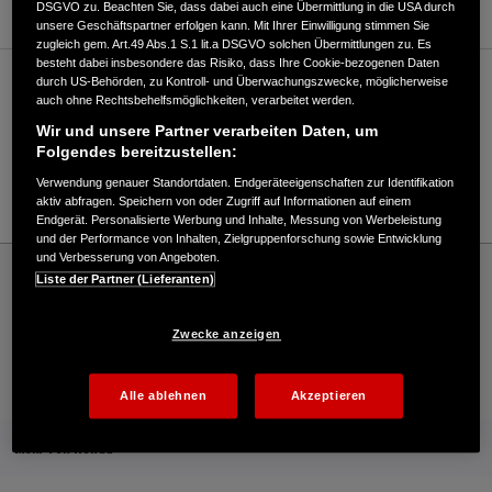
DSGVO zu. Beachten Sie, dass dabei auch eine Übermittlung in die USA durch
unsere Geschäftspartner erfolgen kann. Mit Ihrer Einwilligung stimmen Sie
zugleich gem. Art.49 Abs.1 S.1 lit.a DSGVO solchen Übermittlungen zu. Es
besteht dabei insbesondere das Risiko, dass Ihre Cookie-bezogenen Daten
durch US-Behörden, zu Kontroll- und Überwachungszwecke, möglicherweise
Verkauf / Kundendienst
auch ohne Rechtsbehelfsmöglichkeiten, verarbeitet werden.
Wir und unsere Partner verarbeiten Daten, um
Folgendes bereitzustellen:
07563/632
Verwendung genauer Standortdaten. Endgeräteeigenschaften zur Identifikation
E-Mail
aktiv abfragen. Speichern von oder Zugriff auf Informationen auf einem
Endgerät. Personalisierte Werbung und Inhalte, Messung von Werbeleistung
und der Performance von Inhalten, Zielgruppenforschung sowie Entwicklung
und Verbesserung von Angeboten.
Honda
Rasen und Garten
Liste der Partner (Lieferanten)
Endress Motorgeräte GmbH - Rasen und Garten – Honda - HONDA Deutschland
Offizielle Website | The Power of Dreams
Zwecke anzeigen
Kontakt
Onlineshop
Händlersuche
Alle ablehnen
Akzeptieren
Mehr von Honda