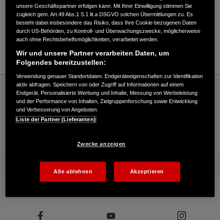
Verkauf / Kundendienst
unsere Geschäftspartner erfolgen kann. Mit Ihrer Einwilligung stimmen Sie
zugleich gem. Art.49 Abs.1 S.1 lit.a DSGVO solchen Übermittlungen zu. Es
besteht dabei insbesondere das Risiko, dass Ihre Cookie-bezogenen Daten
durch US-Behörden, zu Kontroll- und Überwachungszwecke, möglicherweise
0991/5959
auch ohne Rechtsbehelfsmöglichkeiten, verarbeitet werden.
E-Mail
Wir und unsere Partner verarbeiten Daten, um
Folgendes bereitzustellen:
Verwendung genauer Standortdaten. Endgeräteeigenschaften zur Identifikation
Honda
Rasen und Garten
aktiv abfragen. Speichern von oder Zugriff auf Informationen auf einem
Endgerät. Personalisierte Werbung und Inhalte, Messung von Werbeleistung
Schleiferei H. Eckl e.K. - Garten – Honda - HONDA Deutschland Offizielle Website |
und der Performance von Inhalten, Zielgruppenforschung sowie Entwicklung
The Power of Dreams
und Verbesserung von Angeboten.
Liste der Partner (Lieferanten)
Kontakt
Onlineshop
Händlersuche
Zwecke anzeigen
Mehr von Honda
Alle ablehnen
Akzeptieren
Folgen Sie uns auf