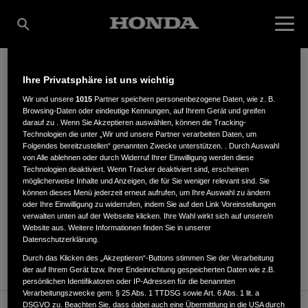
Ihre Privatsphäre ist uns wichtig
H. ECKL
Wir und unsere
1015
Partner speichern personenbezogene Daten, wie z. B.
Browsing-Daten oder eindeutige Kennungen, auf Ihrem Gerät und greifen
darauf zu . Wenn Sie Akzeptieren auswählen, können die Tracking-
Technologien die unter „Wir und unsere Partner verarbeiten Daten, um
Folgendes bereitzustellen“ genannten Zwecke unterstützen. . Durch Auswahl
Plattlinger Str. 19
,
94469
,
Deggendorf
von Alle ablehnen oder durch Widerruf Ihrer Einwilligung werden diese
Technologien deaktiviert. Wenn Tracker deaktiviert sind, erscheinen
möglicherweise Inhalte und Anzeigen, die für Sie weniger relevant sind. Sie
können dieses Menü jederzeit erneut aufrufen, um Ihre Auswahl zu ändern
oder Ihre Einwilligung zu widerrufen, indem Sie auf den Link Voreinstellungen
verwalten unten auf der Webseite klicken. Ihre Wahl wirkt sich auf unsere/n
Website aus. Weitere Informationen finden Sie in unserer
ANFAHRTSBESCHREIBUNG ANFORDERN
Datenschutzerklärung.
WEBSITE
Durch das Klicken des „Akzeptieren“-Buttons stimmen Sie der Verarbeitung
der auf Ihrem Gerät bzw. Ihrer Endeinrichtung gespeicherten Daten wie z.B.
persönlichen Identifikatoren oder IP-Adressen für die benannten
Verarbeitungszwecke gem. § 25 Abs. 1 TTDSG sowie Art. 6 Abs. 1 lit. a
DSGVO zu. Beachten Sie, dass dabei auch eine Übermittlung in die USA durch