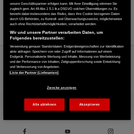
Verkauf / Kundendienst
unsere Geschäftspartner erfolgen kann. Mit Ihrer Einwilligung stimmen Sie
zugleich gem. Art.49 Abs.1 S.1 lit.a DSGVO solchen Übermittlungen zu. Es
besteht dabei insbesondere das Risiko, dass Ihre Cookie-bezogenen Daten
durch US-Behörden, zu Kontroll- und Überwachungszwecke, möglicherweise
05028/90090
auch ohne Rechtsbehelfsmöglichkeiten, verarbeitet werden.
E-Mail
Wir und unsere Partner verarbeiten Daten, um
Folgendes bereitzustellen:
Verwendung genauer Standortdaten. Endgeräteeigenschaften zur Identifikation
Honda
Rasen und Garten
aktiv abfragen. Speichern von oder Zugriff auf Informationen auf einem
Endgerät. Personalisierte Werbung und Inhalte, Messung von Werbeleistung
Deterding GmbH - Garten – Honda - HONDA Deutschland Offizielle Website | The
und der Performance von Inhalten, Zielgruppenforschung sowie Entwicklung
Power of Dreams
und Verbesserung von Angeboten.
Liste der Partner (Lieferanten)
Kontakt
Onlineshop
Händlersuche
Zwecke anzeigen
Mehr von Honda
Alle ablehnen
Akzeptieren
Folgen Sie uns auf