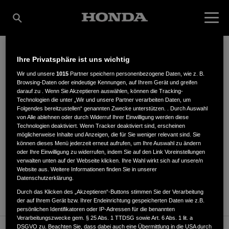
Ihre Privatsphäre ist uns wichtig
DETERDING GMBH
Wir und unsere
1015
Partner speichern personenbezogene Daten, wie z. B.
Browsing-Daten oder eindeutige Kennungen, auf Ihrem Gerät und greifen
darauf zu . Wenn Sie Akzeptieren auswählen, können die Tracking-
Technologien die unter „Wir und unsere Partner verarbeiten Daten, um
Folgendes bereitzustellen“ genannten Zwecke unterstützen. . Durch Auswahl
Hauptstr. 28
,
31621
,
Pennigsehl
von Alle ablehnen oder durch Widerruf Ihrer Einwilligung werden diese
Technologien deaktiviert. Wenn Tracker deaktiviert sind, erscheinen
möglicherweise Inhalte und Anzeigen, die für Sie weniger relevant sind. Sie
können dieses Menü jederzeit erneut aufrufen, um Ihre Auswahl zu ändern
oder Ihre Einwilligung zu widerrufen, indem Sie auf den Link Voreinstellungen
verwalten unten auf der Webseite klicken. Ihre Wahl wirkt sich auf unsere/n
Website aus. Weitere Informationen finden Sie in unserer
ANFAHRTSBESCHREIBUNG ANFORDERN
Datenschutzerklärung.
WEBSITE
Durch das Klicken des „Akzeptieren“-Buttons stimmen Sie der Verarbeitung
der auf Ihrem Gerät bzw. Ihrer Endeinrichtung gespeicherten Daten wie z.B.
persönlichen Identifikatoren oder IP-Adressen für die benannten
Verarbeitungszwecke gem. § 25 Abs. 1 TTDSG sowie Art. 6 Abs. 1 lit. a
DSGVO zu. Beachten Sie, dass dabei auch eine Übermittlung in die USA durch