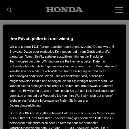
DANZL GBR LAND-,
Ihre Privatsphäre ist uns wichtig
Wir und unsere
1015
Partner speichern personenbezogene Daten, wie z. B.
Browsing-Daten oder eindeutige Kennungen, auf Ihrem Gerät und greifen
darauf zu . Wenn Sie Akzeptieren auswählen, können die Tracking-
FORST-,
Technologien die unter „Wir und unsere Partner verarbeiten Daten, um
Folgendes bereitzustellen“ genannten Zwecke unterstützen. . Durch Auswahl
von Alle ablehnen oder durch Widerruf Ihrer Einwilligung werden diese
Technologien deaktiviert. Wenn Tracker deaktiviert sind, erscheinen
GARTENTECHNIK
möglicherweise Inhalte und Anzeigen, die für Sie weniger relevant sind. Sie
können dieses Menü jederzeit erneut aufrufen, um Ihre Auswahl zu ändern
oder Ihre Einwilligung zu widerrufen, indem Sie auf den Link Voreinstellungen
verwalten unten auf der Webseite klicken. Ihre Wahl wirkt sich auf unsere/n
Website aus. Weitere Informationen finden Sie in unserer
Hochfellnstraße 2
,
83342
,
Peterskirchen
Datenschutzerklärung.
Durch das Klicken des „Akzeptieren“-Buttons stimmen Sie der Verarbeitung
der auf Ihrem Gerät bzw. Ihrer Endeinrichtung gespeicherten Daten wie z.B.
persönlichen Identifikatoren oder IP-Adressen für die benannten
Verarbeitungszwecke gem. § 25 Abs. 1 TTDSG sowie Art. 6 Abs. 1 lit. a