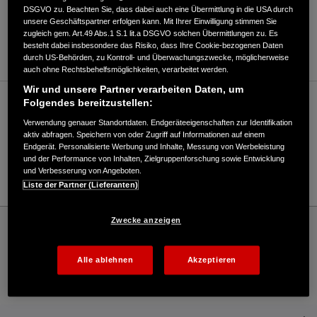
DSGVO zu. Beachten Sie, dass dabei auch eine Übermittlung in die USA durch
unsere Geschäftspartner erfolgen kann. Mit Ihrer Einwilligung stimmen Sie
ANFAHRTSBESCHREIBUNG ANFORDERN
zugleich gem. Art.49 Abs.1 S.1 lit.a DSGVO solchen Übermittlungen zu. Es
WEBSITE
besteht dabei insbesondere das Risiko, dass Ihre Cookie-bezogenen Daten
durch US-Behörden, zu Kontroll- und Überwachungszwecke, möglicherweise
auch ohne Rechtsbehelfsmöglichkeiten, verarbeitet werden.
Wir und unsere Partner verarbeiten Daten, um
Folgendes bereitzustellen:
Verkauf / Kundendienst
Verwendung genauer Standortdaten. Endgeräteeigenschaften zur Identifikation
aktiv abfragen. Speichern von oder Zugriff auf Informationen auf einem
Endgerät. Personalisierte Werbung und Inhalte, Messung von Werbeleistung
08622/9888-0
und der Performance von Inhalten, Zielgruppenforschung sowie Entwicklung
und Verbesserung von Angeboten.
E-Mail
Liste der Partner (Lieferanten)
Honda
Rasen und Garten
Zwecke anzeigen
Danzl GbR Land-, Forst-, Gartentechnik - Garten – Honda - Willkommen bei Honda
Alle ablehnen
Akzeptieren
Kontakt
Onlineshop
Händlersuche