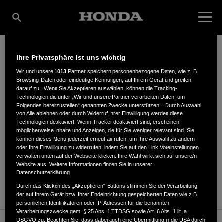
Ihre Privatsphäre ist uns wichtig
MAX BRAUN KG
Wir und unsere
1013
Partner speichern personenbezogene Daten, wie z. B.
Browsing-Daten oder eindeutige Kennungen, auf Ihrem Gerät und greifen
darauf zu . Wenn Sie Akzeptieren auswählen, können die Tracking-
Technologien die unter „Wir und unsere Partner verarbeiten Daten, um
Folgendes bereitzustellen“ genannten Zwecke unterstützen. . Durch Auswahl
Thalbacher Str. 30
,
85368
,
Moosburg
von Alle ablehnen oder durch Widerruf Ihrer Einwilligung werden diese
Technologien deaktiviert. Wenn Tracker deaktiviert sind, erscheinen
möglicherweise Inhalte und Anzeigen, die für Sie weniger relevant sind. Sie
können dieses Menü jederzeit erneut aufrufen, um Ihre Auswahl zu ändern
oder Ihre Einwilligung zu widerrufen, indem Sie auf den Link Voreinstellungen
verwalten unten auf der Webseite klicken. Ihre Wahl wirkt sich auf unsere/n
Website aus. Weitere Informationen finden Sie in unserer
ANFAHRTSBESCHREIBUNG ANFORDERN
Datenschutzerklärung.
WEBSITE
Durch das Klicken des „Akzeptieren“-Buttons stimmen Sie der Verarbeitung
der auf Ihrem Gerät bzw. Ihrer Endeinrichtung gespeicherten Daten wie z.B.
persönlichen Identifikatoren oder IP-Adressen für die benannten
Verarbeitungszwecke gem. § 25 Abs. 1 TTDSG sowie Art. 6 Abs. 1 lit. a
DSGVO zu. Beachten Sie, dass dabei auch eine Übermittlung in die USA durch