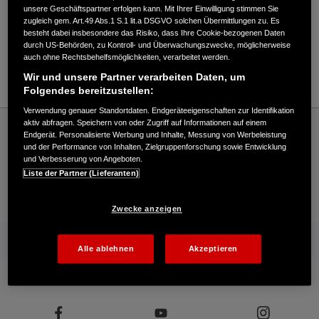
Verkauf / Kundendienst
unsere Geschäftspartner erfolgen kann. Mit Ihrer Einwilligung stimmen Sie
zugleich gem. Art.49 Abs.1 S.1 lit.a DSGVO solchen Übermittlungen zu. Es
besteht dabei insbesondere das Risiko, dass Ihre Cookie-bezogenen Daten
durch US-Behörden, zu Kontroll- und Überwachungszwecke, möglicherweise
08761/7216043
auch ohne Rechtsbehelfsmöglichkeiten, verarbeitet werden.
E-Mail
Wir und unsere Partner verarbeiten Daten, um
Folgendes bereitzustellen:
Verwendung genauer Standortdaten. Endgeräteeigenschaften zur Identifikation
Honda
Rasen und Garten
aktiv abfragen. Speichern von oder Zugriff auf Informationen auf einem
Endgerät. Personalisierte Werbung und Inhalte, Messung von Werbeleistung
Max Braun KG - Garten – Honda - HONDA Deutschland Offizielle Website | The
und der Performance von Inhalten, Zielgruppenforschung sowie Entwicklung
Power of Dreams
und Verbesserung von Angeboten.
Liste der Partner (Lieferanten)
Kontakt
Onlineshop
Händlersuche
Zwecke anzeigen
Mehr von Honda
Alle ablehnen
Akzeptieren
Folgen Sie uns auf