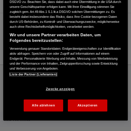
DSGVO zu. Beachten Sie, dass dabei auch eine Übermittlung in die USA durch
unsere Geschäftspartner erfolgen kann. Mit Ihrer Einwilligung stimmen Sie
zugleich gem. Art.49 Abs.1 S.1 lit.a DSGVO solchen Übermittlungen zu. Es
besteht dabei insbesondere das Risiko, dass Ihre Cookie-bezogenen Daten
durch US-Behörden, zu Kontroll- und Überwachungszwecke, möglicherweise
Verkauf / Kundendienst
auch ohne Rechtsbehelfsmöglichkeiten, verarbeitet werden.
Wir und unsere Partner verarbeiten Daten, um
Folgendes bereitzustellen:
07633/50770
Verwendung genauer Standortdaten. Endgeräteeigenschaften zur Identifikation
E-Mail
aktiv abfragen. Speichern von oder Zugriff auf Informationen auf einem
Endgerät. Personalisierte Werbung und Inhalte, Messung von Werbeleistung
und der Performance von Inhalten, Zielgruppenforschung sowie Entwicklung
und Verbesserung von Angeboten.
Honda
Rasen und Garten
Liste der Partner (Lieferanten)
Klaus Bärmann GmbH - Garten – Honda - HONDA Deutschland Offizielle Website |
The Power of Dreams
Zwecke anzeigen
Kontakt
Onlineshop
Händlersuche
Alle ablehnen
Akzeptieren
Mehr von Honda