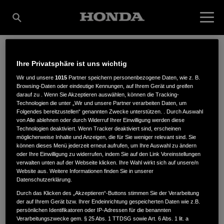
Ihre Privatsphäre ist uns wichtig
KLAUS BÄRMANN
Wir und unsere
1015
Partner speichern personenbezogene Daten, wie z. B.
Browsing-Daten oder eindeutige Kennungen, auf Ihrem Gerät und greifen
darauf zu . Wenn Sie Akzeptieren auswählen, können die Tracking-
GMBH
Technologien die unter „Wir und unsere Partner verarbeiten Daten, um
Folgendes bereitzustellen“ genannten Zwecke unterstützen. . Durch Auswahl
von Alle ablehnen oder durch Widerruf Ihrer Einwilligung werden diese
Technologien deaktiviert. Wenn Tracker deaktiviert sind, erscheinen
möglicherweise Inhalte und Anzeigen, die für Sie weniger relevant sind. Sie
Grossmattenstraße 3
,
79219
,
Staufen i. Breisgau
können dieses Menü jederzeit erneut aufrufen, um Ihre Auswahl zu ändern
oder Ihre Einwilligung zu widerrufen, indem Sie auf den Link Voreinstellungen
verwalten unten auf der Webseite klicken. Ihre Wahl wirkt sich auf unsere/n
Website aus. Weitere Informationen finden Sie in unserer
Datenschutzerklärung.
Durch das Klicken des „Akzeptieren“-Buttons stimmen Sie der Verarbeitung
der auf Ihrem Gerät bzw. Ihrer Endeinrichtung gespeicherten Daten wie z.B.
ANFAHRTSBESCHREIBUNG ANFORDERN
persönlichen Identifikatoren oder IP-Adressen für die benannten
WEBSITE
Verarbeitungszwecke gem. § 25 Abs. 1 TTDSG sowie Art. 6 Abs. 1 lit. a