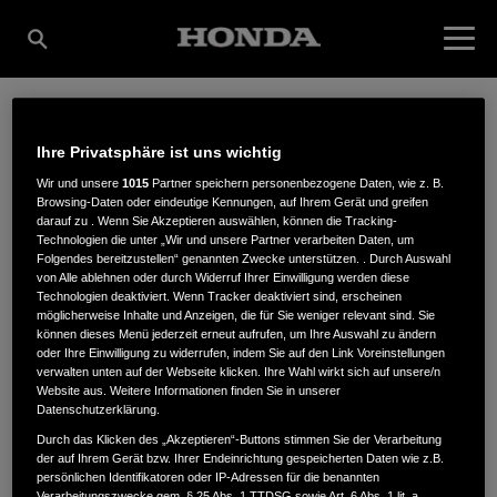
JAKOB BERGER
Ihre Privatsphäre ist uns wichtig
Wir und unsere
1015
Partner speichern personenbezogene Daten, wie z. B.
Browsing-Daten oder eindeutige Kennungen, auf Ihrem Gerät und greifen
GARTENTECHNIK U.
darauf zu . Wenn Sie Akzeptieren auswählen, können die Tracking-
Technologien die unter „Wir und unsere Partner verarbeiten Daten, um
Folgendes bereitzustellen“ genannten Zwecke unterstützen. . Durch Auswahl
von Alle ablehnen oder durch Widerruf Ihrer Einwilligung werden diese
Technologien deaktiviert. Wenn Tracker deaktiviert sind, erscheinen
REIFENSERVICE E.K.
möglicherweise Inhalte und Anzeigen, die für Sie weniger relevant sind. Sie
können dieses Menü jederzeit erneut aufrufen, um Ihre Auswahl zu ändern
oder Ihre Einwilligung zu widerrufen, indem Sie auf den Link Voreinstellungen
verwalten unten auf der Webseite klicken. Ihre Wahl wirkt sich auf unsere/n
Website aus. Weitere Informationen finden Sie in unserer
Attelthal 17b
,
83533
,
Edling
Datenschutzerklärung.
Durch das Klicken des „Akzeptieren“-Buttons stimmen Sie der Verarbeitung
der auf Ihrem Gerät bzw. Ihrer Endeinrichtung gespeicherten Daten wie z.B.
persönlichen Identifikatoren oder IP-Adressen für die benannten
Verarbeitungszwecke gem. § 25 Abs. 1 TTDSG sowie Art. 6 Abs. 1 lit. a