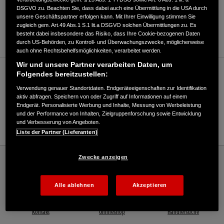
DSGVO zu. Beachten Sie, dass dabei auch eine Übermittlung in die USA durch
ANFAHRTSBESCHREIBUNG ANFORDERN
unsere Geschäftspartner erfolgen kann. Mit Ihrer Einwilligung stimmen Sie
zugleich gem. Art.49 Abs.1 S.1 lit.a DSGVO solchen Übermittlungen zu. Es
WEBSITE
besteht dabei insbesondere das Risiko, dass Ihre Cookie-bezogenen Daten
durch US-Behörden, zu Kontroll- und Überwachungszwecke, möglicherweise
auch ohne Rechtsbehelfsmöglichkeiten, verarbeitet werden.
Wir und unsere Partner verarbeiten Daten, um
Verkauf / Kundendienst
Folgendes bereitzustellen:
Verwendung genauer Standortdaten. Endgeräteeigenschaften zur Identifikation
aktiv abfragen. Speichern von oder Zugriff auf Informationen auf einem
Endgerät. Personalisierte Werbung und Inhalte, Messung von Werbeleistung
08039/3776
und der Performance von Inhalten, Zielgruppenforschung sowie Entwicklung
und Verbesserung von Angeboten.
E-Mail
Liste der Partner (Lieferanten)
Honda
Rasen und Garten
Zwecke anzeigen
Jakob Berger Gartentechnik u. Reifenservice e.K. - Rasen und Garten – Honda -
HONDA Deutschland Offizielle Website | The Power of Dreams
Alle ablehnen
Akzeptieren
Kontakt
Onlineshop
Händlersuche