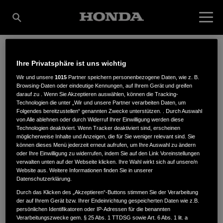
Ihre Privatsphäre ist uns wichtig
BOHLING & EISELE
Wir und unsere
1015
Partner speichern personenbezogene Daten, wie z. B.
Browsing-Daten oder eindeutige Kennungen, auf Ihrem Gerät und greifen
darauf zu . Wenn Sie Akzeptieren auswählen, können die Tracking-
GMBH
Technologien die unter „Wir und unsere Partner verarbeiten Daten, um
Folgendes bereitzustellen“ genannten Zwecke unterstützen. . Durch Auswahl
von Alle ablehnen oder durch Widerruf Ihrer Einwilligung werden diese
Technologien deaktiviert. Wenn Tracker deaktiviert sind, erscheinen
möglicherweise Inhalte und Anzeigen, die für Sie weniger relevant sind. Sie
Eisenbahnstr. 40
,
76229
,
Karlsruhe
können dieses Menü jederzeit erneut aufrufen, um Ihre Auswahl zu ändern
oder Ihre Einwilligung zu widerrufen, indem Sie auf den Link Voreinstellungen
verwalten unten auf der Webseite klicken. Ihre Wahl wirkt sich auf unsere/n
Website aus. Weitere Informationen finden Sie in unserer
Datenschutzerklärung.
Durch das Klicken des „Akzeptieren“-Buttons stimmen Sie der Verarbeitung
der auf Ihrem Gerät bzw. Ihrer Endeinrichtung gespeicherten Daten wie z.B.
ANFAHRTSBESCHREIBUNG ANFORDERN
persönlichen Identifikatoren oder IP-Adressen für die benannten
WEBSITE
Verarbeitungszwecke gem. § 25 Abs. 1 TTDSG sowie Art. 6 Abs. 1 lit. a