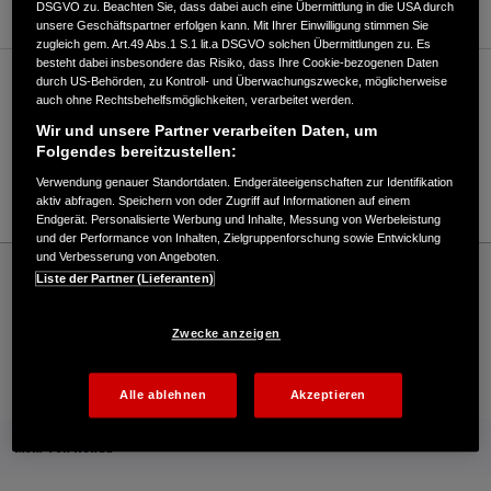
DSGVO zu. Beachten Sie, dass dabei auch eine Übermittlung in die USA durch
unsere Geschäftspartner erfolgen kann. Mit Ihrer Einwilligung stimmen Sie
zugleich gem. Art.49 Abs.1 S.1 lit.a DSGVO solchen Übermittlungen zu. Es
besteht dabei insbesondere das Risiko, dass Ihre Cookie-bezogenen Daten
durch US-Behörden, zu Kontroll- und Überwachungszwecke, möglicherweise
Verkauf / Kundendienst
auch ohne Rechtsbehelfsmöglichkeiten, verarbeitet werden.
Wir und unsere Partner verarbeiten Daten, um
Folgendes bereitzustellen:
0721/7907770
Verwendung genauer Standortdaten. Endgeräteeigenschaften zur Identifikation
E-Mail
aktiv abfragen. Speichern von oder Zugriff auf Informationen auf einem
Endgerät. Personalisierte Werbung und Inhalte, Messung von Werbeleistung
und der Performance von Inhalten, Zielgruppenforschung sowie Entwicklung
und Verbesserung von Angeboten.
Honda
Rasen und Garten
Liste der Partner (Lieferanten)
Bohling & Eisele GmbH - Garten – Honda - HONDA Deutschland Offizielle Website |
The Power of Dreams
Zwecke anzeigen
Kontakt
Onlineshop
Händlersuche
Alle ablehnen
Akzeptieren
Mehr von Honda