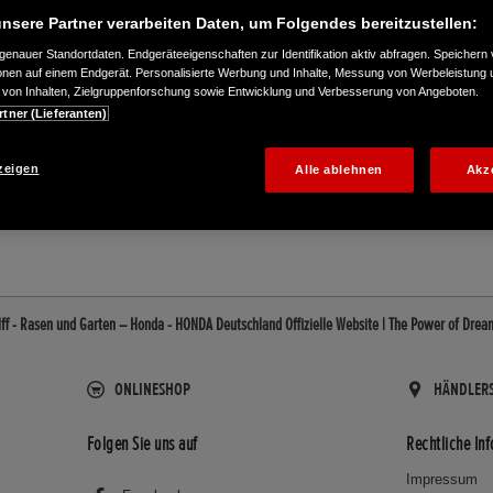
nsere Partner verarbeiten Daten, um Folgendes bereitzustellen:
enauer Standortdaten. Endgeräteeigenschaften zur Identifikation aktiv abfragen. Speichern 
ionen auf einem Endgerät. Personalisierte Werbung und Inhalte, Messung von Werbeleistung 
von Inhalten, Zielgruppenforschung sowie Entwicklung und Verbesserung von Angeboten.
rtner (Lieferanten)
05
zeigen
Alle ablehnen
Akz
Alff - Rasen und Garten – Honda - HONDA Deutschland Offizielle Website | The Power of Drea
ONLINESHOP
HÄNDLER
Folgen Sie uns auf
Rechtliche In
Impressum