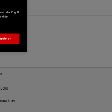
von oder Zugriff
und der
eptieren
ms
SUCHE
formationen