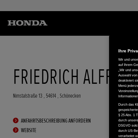
Ihre Priv
Wir und uns
auf Ihrem Ge
FRIEDRICH ALFF
„Wir und uns
Auswahl von 
deaktiviert s
Menü jederzei
Voreinstellun
Nimstalstraße 13
,
54614
,
Schönecken
Informatione
Durch das Kl
gespeicherte
§ 25 Abs. 1 
ANFAHRTSBESCHREIBUNG ANFORDERN
durch unsere 
DSGVO solche
WEBSITE
durch US-Beh
verarbeitet 