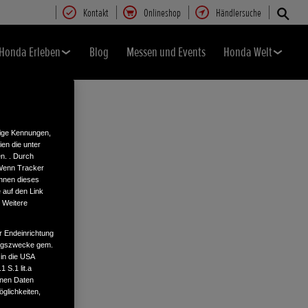
Kontakt
Onlineshop
Händlersuche
Honda Erleben
Blog
Messen und Events
Honda Welt
tige Kennungen,
en die unter
n. . Durch
 Wenn Tracker
önnen dieses
 auf den Link
. Weitere
r Endeinrichtung
tungszwecke gem.
 in die USA
 S.1 lit.a
enen Daten
glichkeiten,