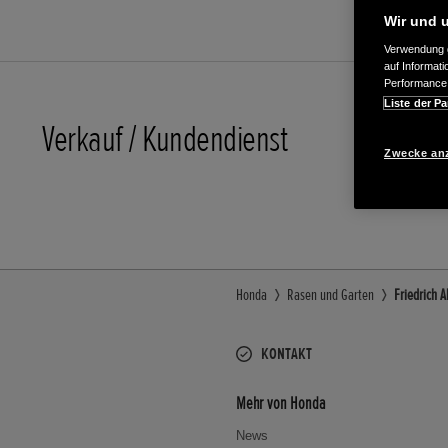
Wir und u
Verwendung g
auf Informat
Performance 
Liste der Pa
Verkauf / Kundendienst
06553/8
Zwecke an
E-Mail
Honda
Rasen und Garten
Friedrich 
KONTAKT
Mehr von Honda
News