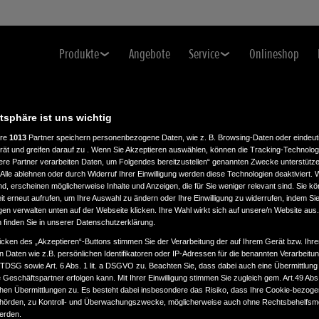
Produkte
Angebote
Service
Onlineshop
atsphäre ist uns wichtig
ere
1013
Partner speichern personenbezogene Daten, wie z. B. Browsing-Daten oder eindeu
rät und greifen darauf zu . Wenn Sie Akzeptieren auswählen, können die Tracking-Technologi
ere Partner verarbeiten Daten, um Folgendes bereitzustellen“ genannten Zwecke unterstütze
Alle ablehnen oder durch Widerruf Ihrer Einwilligung werden diese Technologien deaktiviert.
ind, erscheinen möglicherweise Inhalte und Anzeigen, die für Sie weniger relevant sind. Sie k
t erneut aufrufen, um Ihre Auswahl zu ändern oder Ihre Einwilligung zu widerrufen, indem Sie
gen verwalten unten auf der Webseite klicken. Ihre Wahl wirkt sich auf unsere/n Website aus
n finden Sie in unserer Datenschutzerklärung.
icken des „Akzeptieren“-Buttons stimmen Sie der Verarbeitung der auf Ihrem Gerät bzw. Ihre
n Daten wie z.B. persönlichen Identifikatoren oder IP-Adressen für die benannten Verarbei
TTDSG sowie Art. 6 Abs. 1 lit. a DSGVO zu. Beachten Sie, dass dabei auch eine Übermittlung
Geschäftspartner erfolgen kann. Mit Ihrer Einwilligung stimmen Sie zugleich gem. Art.49 Abs.1
n Übermittlungen zu. Es besteht dabei insbesondere das Risiko, dass Ihre Cookie-bezog
örden, zu Kontroll- und Überwachungszwecke, möglicherweise auch ohne Rechtsbehelfsmö
werden.